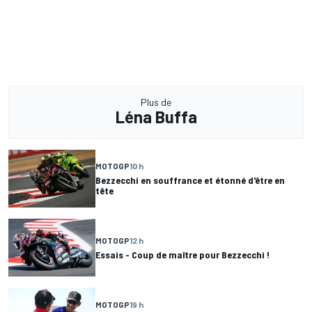
Plus de
Léna Buffa
MOTOGP
10 h
Bezzecchi en souffrance et étonné d'être en
tête
MOTOGP
12 h
Essais - Coup de maître pour Bezzecchi !
MOTOGP
19 h