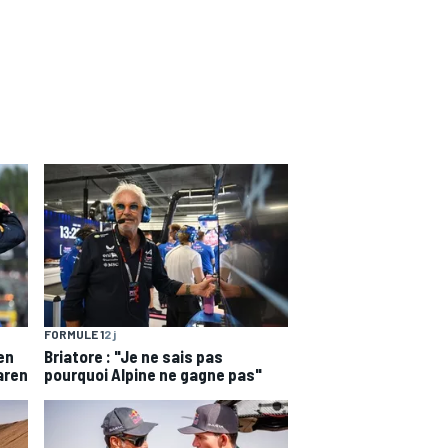
FORMULE 1
2 j
en
Briatore : "Je ne sais pas
aren
pourquoi Alpine ne gagne pas"