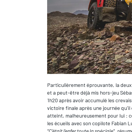
WRC
Particulièrement éprouvante, la deuxi
et a peut-être déjà mis hors-jeu
Séba
1h20 après avoir accumulé les crevaiso
WEC
victoire finale après une journée qu'il
atteint, malheureusement pour lui : c
les écueils avec son copilote
Fabian L
"C'était l'enfer toute la spéciale"
, résum