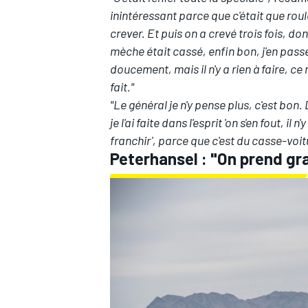
inintéressant parce que c'était que roul
crever. Et puis on a crevé trois fois, do
mèche était cassé, enfin bon, j'en passe
doucement, mais il n'y a rien à faire, ce
fait."
"Le général je n'y pense plus, c'est bon. 
je l'ai faite dans l'esprit 'on s'en fout, il
franchir', parce que c'est du casse-voitu
Peterhansel : "On prend gra