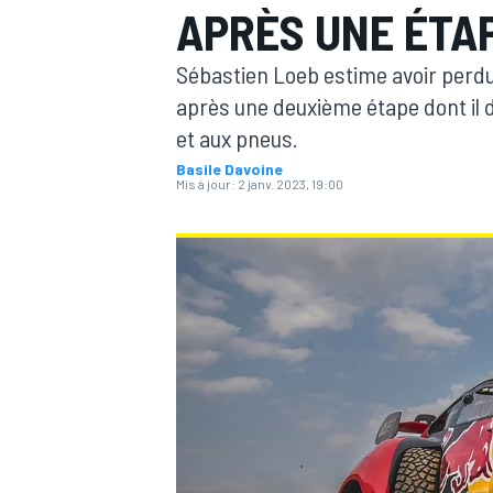
APRÈS UNE ÉTA
Sébastien Loeb estime avoir perdu t
après une deuxième étape dont il d
et aux pneus.
Basile Davoine
MOTOGP
Mis à jour:
2 janv. 2023, 19:00