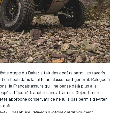
ème étape du Dakar a fait des dégâts parmi les favoris
stien Loeb
dans la lutte au classement général. Relégué à
ns, le Français assure qu'il ne pense déjà plus à la
 espérait "juste" franchir sans attaquer. Objectif non
ette approche conservatrice ne lui a pas permis d'éviter
urquin
.
e-t-il, désabusé.
"Niveau pilotage c'était vraiment