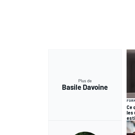
Plus de
Basile Davoine
FORM
Ce 
les
est