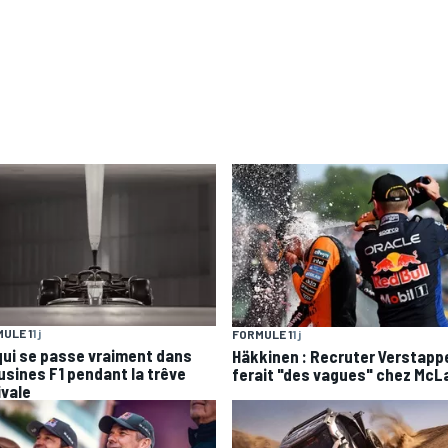
ULE 1
1 j
FORMULE 1
1 j
qui se passe vraiment dans
Häkkinen : Recruter Verstapp
 usines F1 pendant la trêve
ferait "des vagues" chez McL
ivale