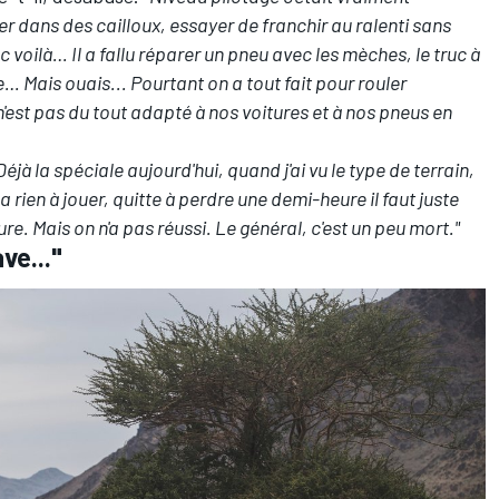
er dans des cailloux, essayer de franchir au ralenti sans
nc voilà… Il a fallu réparer un pneu avec les mèches, le truc à
… Mais ouais... Pourtant on a tout fait pour rouler
 n'est pas du tout adapté à nos voitures et à nos pneus en
Déjà la spéciale aujourd'hui, quand j'ai vu le type de terrain,
 n'y a rien à jouer, quitte à perdre une demi-heure il faut juste
re. Mais on n'a pas réussi. Le général, c'est un peu mort."
ve..."