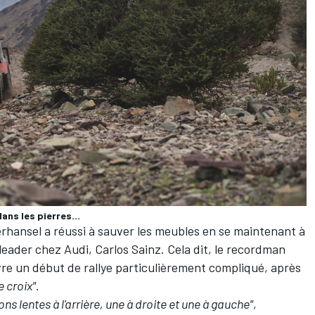
ans les pierres...
rhansel
a réussi à sauver les meubles en se maintenant à
leader chez Audi,
Carlos Sainz
. Cela dit, le recordman
ivre un début de rallye particulièrement compliqué, après
 croix"
.
s lentes à l'arrière, une à droite et une à gauche"
,