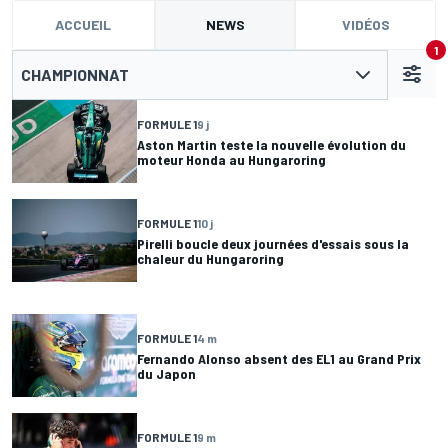
ACCUEIL
NEWS
VIDÉOS
1
CHAMPIONNAT
FORMULE 1
9 j
Aston Martin teste la nouvelle évolution du
moteur Honda au Hungaroring
FORMULE 1
10 j
Pirelli boucle deux journées d'essais sous la
chaleur du Hungaroring
FORMULE 1
4 m
Fernando Alonso absent des EL1 au Grand Prix
du Japon
FORMULE 1
9 m