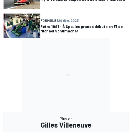
FORMULE 1
29 déc. 2023
Rétro 1991 - À Spa, les grands débuts en F1 de
Michael Schumacher
Plus de
Gilles Villeneuve