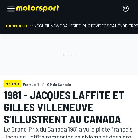
FORMULE 1
ACCUEIL
NEWS
GALERIES PHOTO
VIDÉOS
CALENDRIER
R
RÉTRO
Formule 1
GP du Canada
1981 - JACQUES LAFFITE ET
GILLES VILLENEUVE
S’ILLUSTRENT AU CANADA
Le Grand Prix du Canada 1981 a vu le pilote français
Jacques Laffite remporter sa sixième et dernière