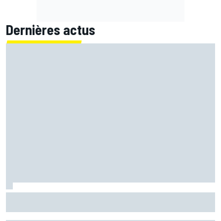
Dernières actus
Quartararo pénalisé à cause d'un souci pour surveiller la
pression !