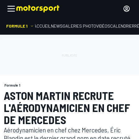
FORMULE 1
ACCUEIL
NEWS
GALERIES PHOTO
VIDÉOS
CALENDRIER
R
Formule 1
ASTON MARTIN RECRUTE
L'AÉRODYNAMICIEN EN CHEF
DE MERCEDES
Aérodynamicien en chef chez Mercedes, Éric
Blandin est le dernier grand nom en date recruté