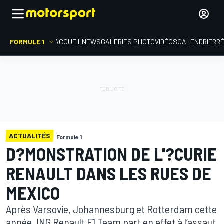
FORMULE 1
ACCUEIL
NEWS
GALERIES PHOTO
VIDÉOS
CALENDRIER
R
ACTUALITÉS
Formule 1
D?MONSTRATION DE L'?CURIE
RENAULT DANS LES RUES DE
MEXICO
Après Varsovie, Johannesburg et Rotterdam cette
année, ING Renault F1 Team part en effet à l’assaut