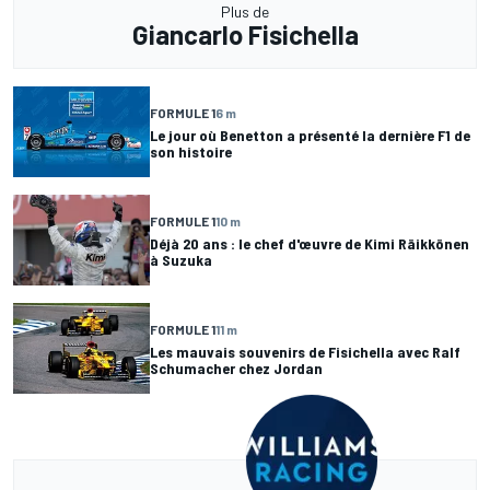
Plus de
Giancarlo Fisichella
FORMULE 1
6 m
Le jour où Benetton a présenté la dernière F1 de
son histoire
FORMULE 1
10 m
Déjà 20 ans : le chef d'œuvre de Kimi Räikkönen
à Suzuka
FORMULE 1
11 m
Les mauvais souvenirs de Fisichella avec Ralf
Schumacher chez Jordan