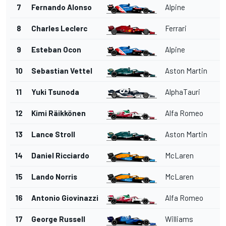
7
Fernando Alonso
Alpine
8
Charles Leclerc
Ferrari
9
Esteban Ocon
Alpine
10
Sebastian Vettel
Aston Martin
11
Yuki Tsunoda
AlphaTauri
12
Kimi Räikkönen
Alfa Romeo
13
Lance Stroll
Aston Martin
14
Daniel Ricciardo
McLaren
15
Lando Norris
McLaren
16
Antonio Giovinazzi
Alfa Romeo
17
George Russell
Williams