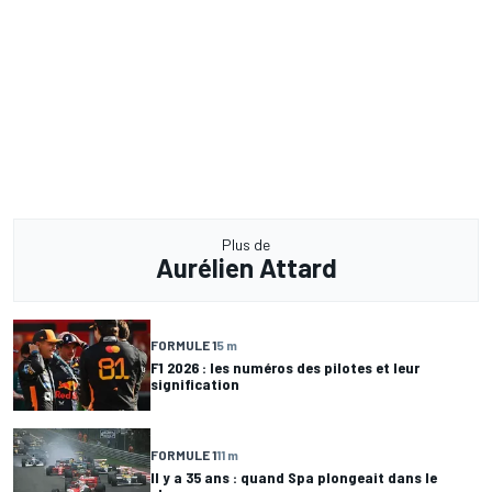
Plus de
Aurélien Attard
FORMULE 1
5 m
F1 2026 : les numéros des pilotes et leur
signification
FORMULE 1
11 m
Il y a 35 ans : quand Spa plongeait dans le