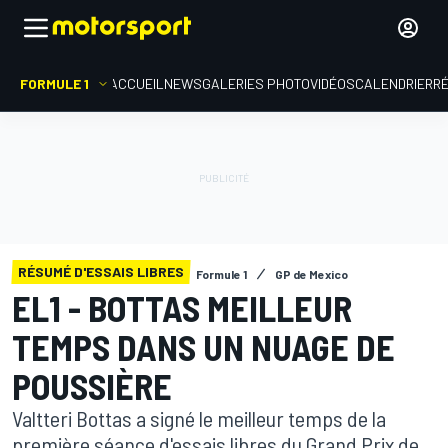
FORMULE 1
ACCUEIL
NEWS
GALERIES PHOTO
VIDÉOS
CALENDRIER
R
RÉSUMÉ D'ESSAIS LIBRES
Formule 1
GP de Mexico
EL1 - BOTTAS MEILLEUR
TEMPS DANS UN NUAGE DE
POUSSIÈRE
Valtteri Bottas a signé le meilleur temps de la
première séance d'essais libres du Grand Prix de