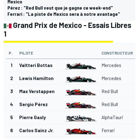
Mexico
Pérez : "Red Bull veut que je gagne ce week-end"
Ferrari : "La piste de Mexico sera à notre avantage"
Grand Prix de Mexico - Essais Libres
1
P.
PILOTE
CONSTRUCTEUR
1
Valtteri Bottas
Mercedes
2
Lewis Hamilton
Mercedes
3
Max Verstappen
Red Bull
4
Sergio Pérez
Red Bull
5
Pierre Gasly
AlphaTauri
6
Carlos Sainz Jr.
Ferrari