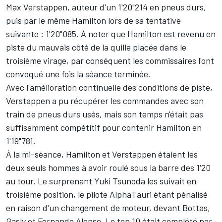
Max Verstappen
, auteur d'un 1'20"214 en pneus durs,
puis par le même Hamilton lors de sa tentative
suivante : 1'20"085. À noter que Hamilton est revenu en
piste du mauvais côté de la quille placée dans le
troisième virage, par conséquent
les commissaires l'ont
convoqué
une fois la séance terminée.
Avec l'amélioration continuelle des conditions de piste,
Verstappen a pu récupérer les commandes avec son
train de pneus durs usés, mais son temps n'était pas
suffisamment compétitif pour contenir Hamilton en
1'19"781.
À la mi-séance, Hamilton et Verstappen étaient les
deux seuls hommes à avoir roulé sous la barre des 1'20
au tour. Le surprenant
Yuki Tsunoda
les suivait en
troisième position, le pilote
AlphaTauri
étant pénalisé
en raison d'un changement de moteur, devant Bottas,
Gasly et
Fernando Alonso
. Le top 10 était complété par