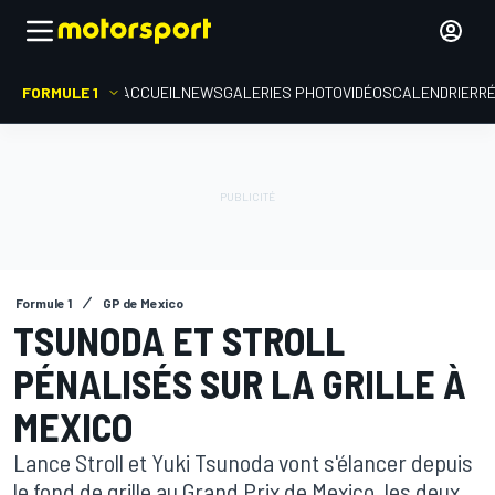
FORMULE 1
ACCUEIL
NEWS
GALERIES PHOTO
VIDÉOS
CALENDRIER
R
Formule 1
GP de Mexico
TSUNODA ET STROLL
PÉNALISÉS SUR LA GRILLE À
MEXICO
Lance Stroll et Yuki Tsunoda vont s'élancer depuis
le fond de grille au Grand Prix de Mexico, les deux