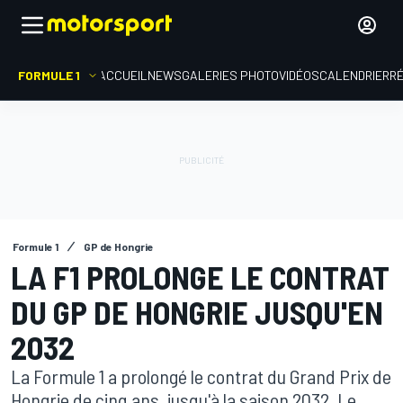
FORMULE 1
ACCUEIL
NEWS
GALERIES PHOTO
VIDÉOS
CALENDRIER
R
Formule 1
GP de Hongrie
LA F1 PROLONGE LE CONTRAT
DU GP DE HONGRIE JUSQU'EN
2032
La Formule 1 a prolongé le contrat du Grand Prix de
Hongrie de cinq ans, jusqu'à la saison 2032. Le