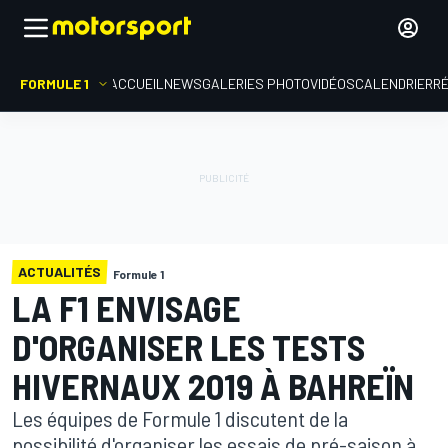
FORMULE 1
ACCUEIL
NEWS
GALERIES PHOTO
VIDÉOS
CALENDRIER
R
ACTUALITÉS
Formule 1
LA F1 ENVISAGE
D'ORGANISER LES TESTS
HIVERNAUX 2019 À BAHREÏN
Les équipes de Formule 1 discutent de la
possibilité d'organiser les essais de pré-saison à