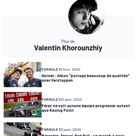
Plus de
Valentin Khorounzhiy
FORMULE 1
11 févr. 2020
Horner : Albon "partage beaucoup de qualités"
avec Verstappen
FORMULE 1
25 janv. 2020
Pérez ne voit aucune équipe progresser autant
que Racing Point
FORMULE 1
21 janv. 2020
Mercedes, Ferrari, Red Bull : un match à trois