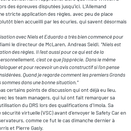
lors des épreuves disputées jusqu'ici. L'Allemand
e stricte application des règles, avec peu de place
é plutôt bien accueilli par les écuries, qui savent désormais
nisation avec Niels et Eduardo a très bien commencé pour
 Miami le directeur de McLaren, Andreas Seidl.
"Niels est
ion des règles. Il l'est aussi pour ce qui est de la
ersonnellement, c'est ce que j'apprécie. Dans le même
ialoguer et pour recevoir un avis constructif si l'on pense
onsidérées. Quand je regarde comment les premiers Grands
us sommes dans une bonne situation."
pas certains points de discussion qui ont déjà eu lieu,
ec les team managers, qui lui ont fait remarquer sa
tilisation du DRS lors des qualifications d'Imola. Sa
sécurité virtuelle (VSC) avant d'envoyer le Safety Car en
servateurs, comme ce fut le cas dimanche dernier à
ris et Pierre Gasly.