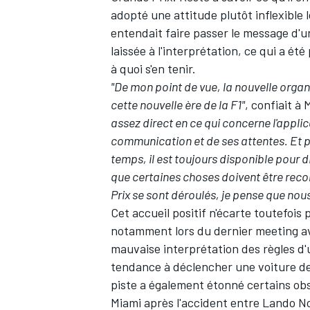
adopté une attitude plutôt inflexible 
entendait faire passer le message d'un
laissée à l'interprétation, ce qui a ét
à quoi s'en tenir.
"De mon point de vue, la nouvelle orga
AUTRES CHAMPIONNATS
cette nouvelle ère de la F1"
, confiait à
assez direct en ce qui concerne l'applicat
communication et de ses attentes. Et p
temps, il est toujours disponible pour d
que certaines choses doivent être rec
Prix se sont déroulés, je pense que no
Cet accueil positif n'écarte toutefois 
notamment lors du dernier meeting av
mauvaise interprétation des règles d'u
tendance à déclencher une voiture de 
piste a également étonné certains ob
Miami après l'accident entre Lando Nor