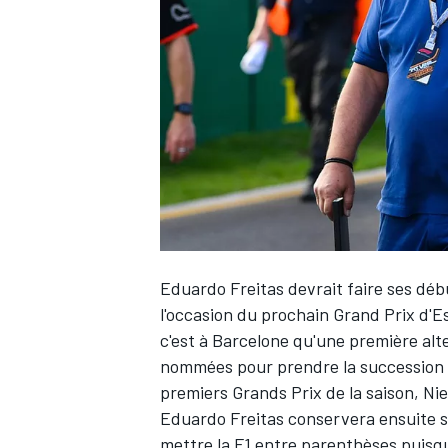
WRC
Eduardo Freitas devrait faire ses dé
l'occasion du prochain Grand Prix d'E
c'est à Barcelone qu'une première alt
WEC
nommées pour prendre la succession d
premiers Grands Prix de la saison, Nie
Eduardo Freitas conservera ensuite s
mettre la F1 entre parenthèses puisqu