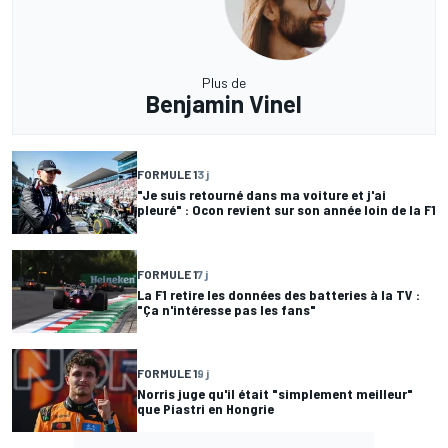
Plus de
Benjamin Vinel
FORMULE 1
3 j
"Je suis retourné dans ma voiture et j'ai
pleuré" : Ocon revient sur son année loin de la F1
FORMULE 1
7 j
La F1 retire les données des batteries à la TV :
"Ça n'intéresse pas les fans"
FORMULE 1
9 j
Norris juge qu'il était "simplement meilleur"
que Piastri en Hongrie