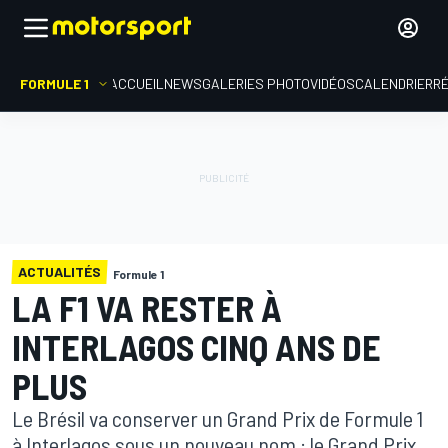
FORMULE 1
ACCUEIL
NEWS
GALERIES PHOTO
VIDÉOS
CALENDRIER
R
ACTUALITÉS
Formule 1
LA F1 VA RESTER À
INTERLAGOS CINQ ANS DE
PLUS
Le Brésil va conserver un Grand Prix de Formule 1
à Interlagos sous un nouveau nom : le Grand Prix