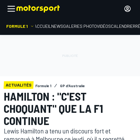
FORMULE 1
ACCUEIL
NEWS
GALERIES PHOTO
VIDÉOS
CALENDRIER
R
ACTUALITÉS
Formule 1
GP d'Australie
HAMILTON : "C'EST
CHOQUANT" QUE LA F1
CONTINUE
Lewis Hamilton a tenu un discours fort et
remarqué à Melbourne ce jeudi, où il a regretté