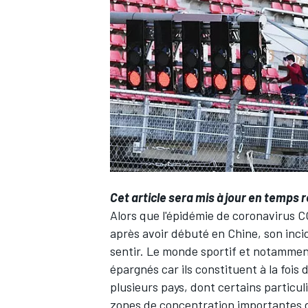
WRC
Cet article sera mis à jour en temps ré
Alors que l'épidémie de coronavirus 
après avoir débuté en Chine, son incid
WEC
sentir. Le monde sportif et notamme
épargnés car ils constituent à la foi
plusieurs pays, dont certains particu
zones de concentration importantes 