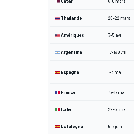
Qatar
6-8 mars
Thaïlande
20-22 mars
Amériques
3-5 avril
Argentine
17-19 avril
Espagne
1-3 mai
France
15-17 mai
Italie
29-31 mai
Catalogne
5-7 juin