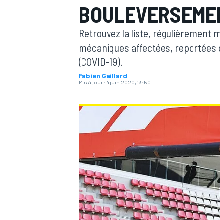
BOULEVERSEMEN
Retrouvez la liste, régulièrement 
mécaniques affectées, reportées o
(COVID-19).
Fabien Gaillard
MOTOGP
Mis à jour:
4 juin 2020, 13:50