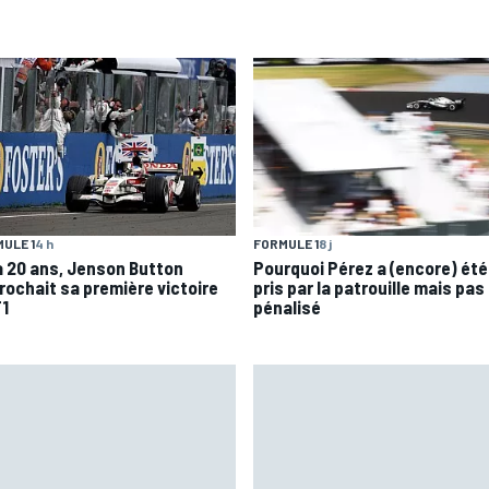
ULE 1
4 h
FORMULE 1
8 j
 a 20 ans, Jenson Button
Pourquoi Pérez a (encore) été
rochait sa première victoire
pris par la patrouille mais pas
F1
pénalisé