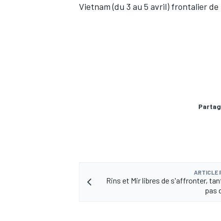
Vietnam (du 3 au 5 avril) frontalier de
AUTRES CHAMPIONNATS
Partag
ARTICLE
Rins et Mir libres de s'affronter, tant
pas d