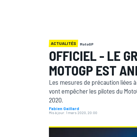
ACTUALITÉS
MotoGP
MOTOGP
OFFICIEL - LE 
MOTOGP EST AN
Les mesures de précaution liées à
vont empêcher les pilotes du MotoG
2020.
Fabien Gaillard
Mis à jour:
1 mars 2020, 20:00