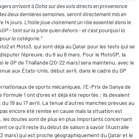
agers arrivant à Doha sur des vols directs en provenance
rs des deux dernières semaines, seront directement mis en
4 jours. L'Italie joue clairement un rôle essentiel dans le
 – tant sur la piste qu'en dehors – et c'est pourquoi la
 pour la catégorie."
to2 et Moto3, qui sont déjà au Qatar pour les tests qui se
disputer l'épreuve, du 6 au 8 mars. Pour le MotoGP, la
si le GP de Thaïlande (20-22 mars) sera maintenu, avec le
enue aux États-Unis, début avril, dans le cadre du GP
ernationaux de sports mécaniques,
l'E-Prix de Sanya de
e Formule 1
ont d'ores et déjà été reportés ; ils devaient
et du 19 au 17 avril. La tenue d'autres manches prévues au
 pas encore été remise en cause mais la situation est
F1, les doutes sont de plus en plus importants concernant
 ce qu'il reste du début de saison à savoir l'Australie
 22 mars) qui est proche géographiquement du Qatar et le