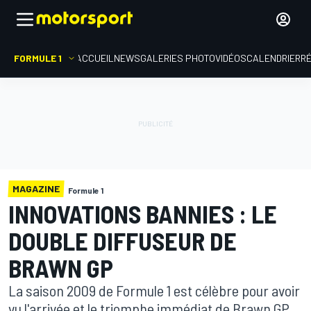
FORMULE 1
ACCUEIL
NEWS
GALERIES PHOTO
VIDÉOS
CALENDRIER
R
MAGAZINE
Formule 1
INNOVATIONS BANNIES : LE
DOUBLE DIFFUSEUR DE
BRAWN GP
La saison 2009 de Formule 1 est célèbre pour avoir
vu l'arrivée et le triomphe immédiat de Brawn GP