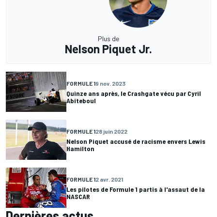
Plus de
Nelson Piquet Jr.
FORMULE 1
9 nov. 2023
Quinze ans après, le Crashgate vécu par Cyril
Abiteboul
FORMULE 1
28 juin 2022
Nelson Piquet accusé de racisme envers Lewis
Hamilton
FORMULE 1
2 avr. 2021
Les pilotes de Formule 1 partis à l'assaut de la
NASCAR
Dernières actus