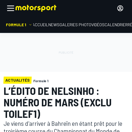
FORMULE 1
ACCUEIL
NEWS
GALERIES PHOTO
VIDÉOS
CALENDRIER
R
ACTUALITÉS
Formule 1
L’ÉDITO DE NELSINHO :
NUMÉRO DE MARS (EXCLU
TOILEF1)
Je viens d'arriver à Bahreïn en étant prêt pour le
troisième course du Championnat du Monde de