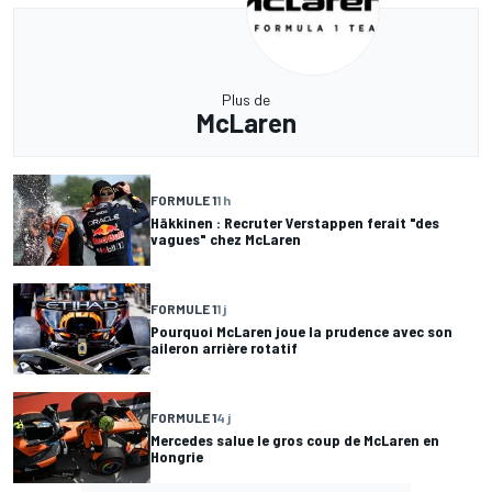
Plus de
McLaren
FORMULE 1
1 h
Häkkinen : Recruter Verstappen ferait "des
vagues" chez McLaren
FORMULE 1
1 j
Pourquoi McLaren joue la prudence avec son
aileron arrière rotatif
FORMULE 1
4 j
Mercedes salue le gros coup de McLaren en
Hongrie