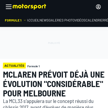
FORMULE 1
ACCUEIL
NEWS
GALERIES PHOTO
VIDÉOS
CALENDRIER
R
ACTUALITÉS
Formule 1
MCLAREN PRÉVOIT DÉJÀ UNE
ÉVOLUTION "CONSIDÉRABLE"
POUR MELBOURNE
La MCL33 s'appuiera sur le concept réussi du
châssis 2017, avant d'évoluer de manière plus