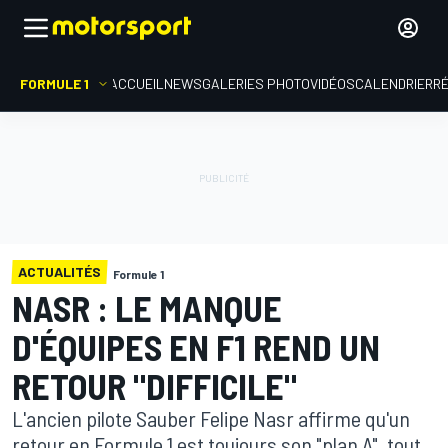
FORMULE 1
ACCUEIL
NEWS
GALERIES PHOTO
VIDÉOS
CALENDRIER
R
ACTUALITÉS
Formule 1
NASR : LE MANQUE
D'ÉQUIPES EN F1 REND UN
RETOUR "DIFFICILE"
L'ancien pilote Sauber Felipe Nasr affirme qu'un
retour en Formule 1 est toujours son "plan A", tout