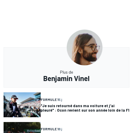
Plus de
Benjamin Vinel
FORMULE 1
5 j
"Je suis retourné dans ma voiture et j'ai
pleuré" : Ocon revient sur son année loin de la F1
FORMULE 1
8 j