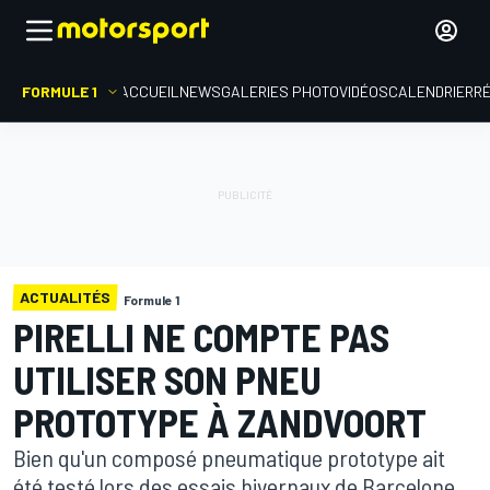
FORMULE 1
ACCUEIL
NEWS
GALERIES PHOTO
VIDÉOS
CALENDRIER
R
ACTUALITÉS
Formule 1
PIRELLI NE COMPTE PAS
UTILISER SON PNEU
PROTOTYPE À ZANDVOORT
Bien qu'un composé pneumatique prototype ait
été testé lors des essais hivernaux de Barcelone,