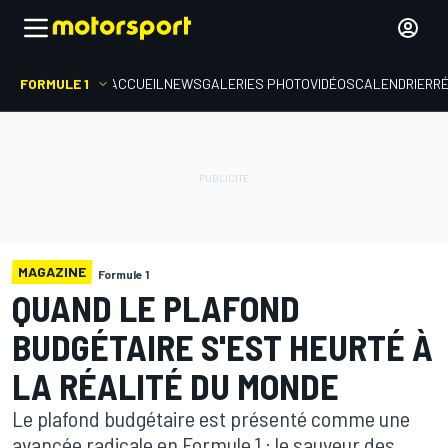
FORMULE 1
ACCUEIL
NEWS
GALERIES PHOTO
VIDÉOS
CALENDRIER
R
MAGAZINE
Formule 1
QUAND LE PLAFOND
BUDGÉTAIRE S'EST HEURTÉ À
LA RÉALITÉ DU MONDE
Le plafond budgétaire est présenté comme une
avancée radicale en Formule 1 : le sauveur des