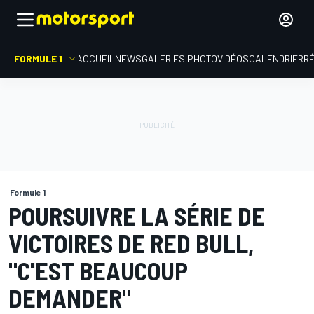
FORMULE 1
ACCUEIL
NEWS
GALERIES PHOTO
VIDÉOS
CALENDRIER
R
Formule 1
POURSUIVRE LA SÉRIE DE
VICTOIRES DE RED BULL,
"C'EST BEAUCOUP
DEMANDER"