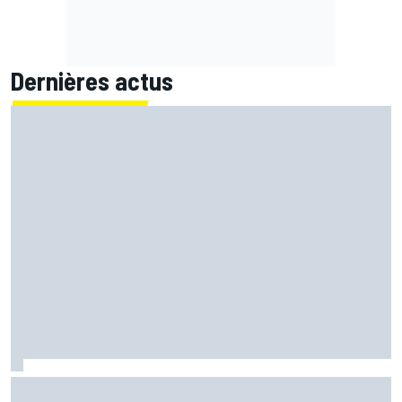
Dernières actus
LIVE MotoGP - Suivez la course du Grand Prix de Grande-
Bretagne en direct