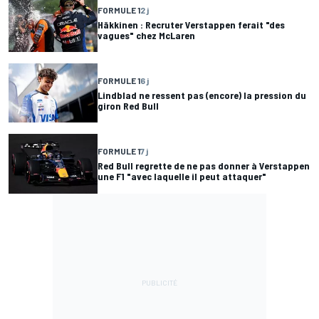
FORMULE 1
2 j
Häkkinen : Recruter Verstappen ferait "des
vagues" chez McLaren
FORMULE 1
6 j
Lindblad ne ressent pas (encore) la pression du
giron Red Bull
FORMULE 1
7 j
Red Bull regrette de ne pas donner à Verstappen
une F1 "avec laquelle il peut attaquer"