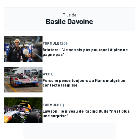
Plus de
Basile Davoine
FORMULE 1
20 h
Briatore : "Je ne sais pas pourquoi Alpine ne
gagne pas"
WEC
1 j
Porsche pense toujours au Mans malgré un
contexte fragilisé
FORMULE 1
1 j
Lawson : le niveau de Racing Bulls "n'est plus
une surprise"