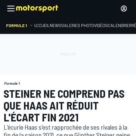
FORMULE 1
ACCUEIL
NEWS
GALERIES PHOTO
VIDÉOS
CALENDRIER
R
Formule 1
STEINER NE COMPREND PAS
QUE HAAS AIT RÉDUIT
L'ÉCART FIN 2021
L'écurie Haas s'est rapprochée de ses rivales à la
fin de la saison 2021, ce que Günther Steiner peine