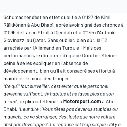
Schumacher s'est en effet qualifié à 0"127 de
Kimi
Räikkönen
à Abu Dhabi, après avoir signé des chronos à
0"096 de
Lance Stroll
à Djeddah et à 0"145 d'
Antonio
Giovinazzi
au Qatar. Sans oublier, bien sûr, la Q2
arrachée par l'Allemand en Turquie ! Mais ces
performances, le directeur d'équipe Günther Steiner
peine à se les expliquer en l'absence de
développement, bien qu'il ait consacré ses efforts à
maintenir le moral des troupes.
"Ce qu'il faut surveiller, c'est éviter que le personnel
devienne suffisant, s'y habitue et ne fasse plus de son
mieux"
, expliquait Steiner à
Motorsport.com
à Abu
Dhabi.
"Leur dire : 'Vous n'êtes pas devenus stupides ou
mauvais, ça va s'arranger, c'est juste que notre voiture
n'est pas développée'. La réponse est trop simple : s'il y a