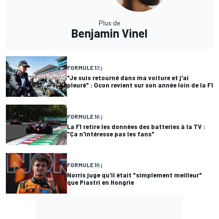
Plus de
Benjamin Vinel
FORMULE 1
3 j
"Je suis retourné dans ma voiture et j'ai
pleuré" : Ocon revient sur son année loin de la F1
FORMULE 1
6 j
La F1 retire les données des batteries à la TV :
"Ça n'intéresse pas les fans"
FORMULE 1
8 j
Norris juge qu'il était "simplement meilleur"
que Piastri en Hongrie