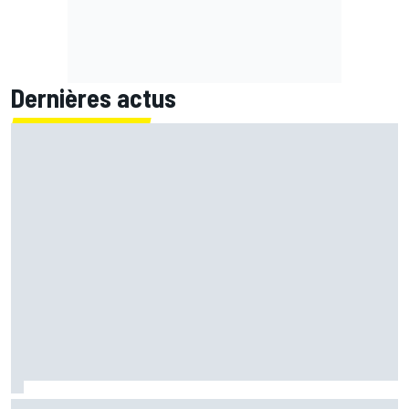
Dernières actus
Ferrari F2002 : une domination parfois ternie par les