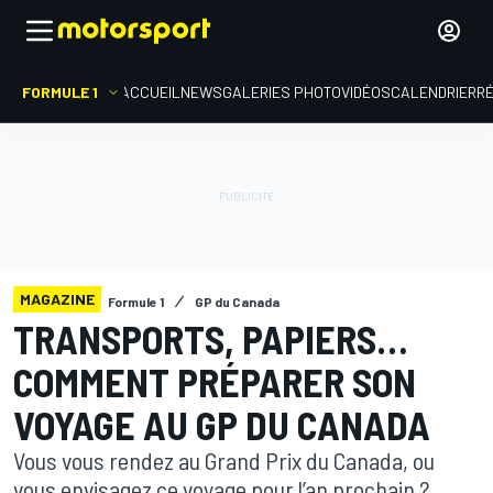
FORMULE 1
ACCUEIL
NEWS
GALERIES PHOTO
VIDÉOS
CALENDRIER
R
MAGAZINE
Formule 1
GP du Canada
TRANSPORTS, PAPIERS…
COMMENT PRÉPARER SON
VOYAGE AU GP DU CANADA
Vous vous rendez au Grand Prix du Canada, ou
vous envisagez ce voyage pour l’an prochain ?