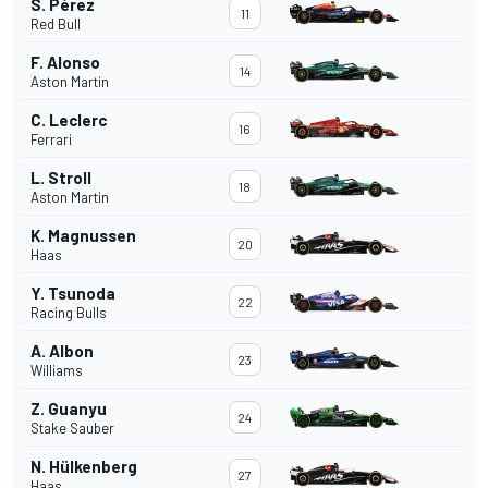
S. Pérez
11
Red Bull
F. Alonso
14
Aston Martin
C. Leclerc
16
Ferrari
L. Stroll
18
Aston Martin
K. Magnussen
20
Haas
Y. Tsunoda
22
Racing Bulls
A. Albon
23
Williams
Z. Guanyu
24
Stake Sauber
N. Hülkenberg
27
Haas