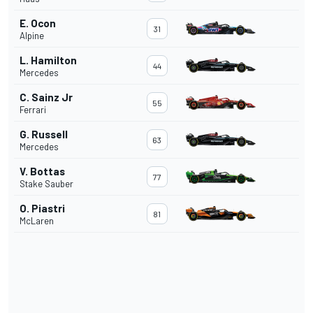
E. Ocon
31
Alpine
L. Hamilton
44
Mercedes
C. Sainz Jr
55
Ferrari
G. Russell
63
Mercedes
V. Bottas
77
Stake Sauber
O. Piastri
81
McLaren