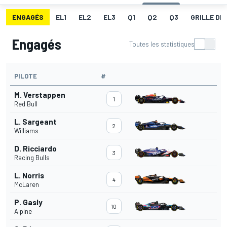
ENGAGÉS
EL1
EL2
EL3
Q1
Q2
Q3
GRILLE DE
Engagés
Toutes les statistiques
PILOTE
#
M. Verstappen
1
Red Bull
L. Sargeant
2
Williams
D. Ricciardo
3
Racing Bulls
L. Norris
4
McLaren
P. Gasly
10
Alpine