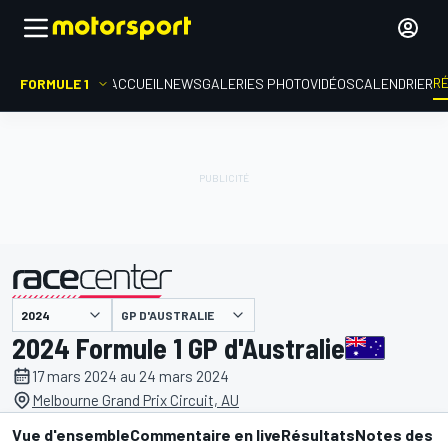
R
FORMULE 1
ACCUEIL
NEWS
GALERIES PHOTO
VIDÉOS
CALENDRIER
GP D'AUSTRALIE
présenté par
2024 Formule 1 GP d'Australie
17 mars 2024 au 24 mars 2024
Melbourne Grand Prix Circuit, AU
Vue d'ensemble
Commentaire en live
Résultats
Notes des p