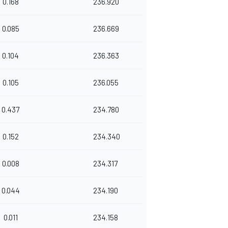
0.168
236.920
0.085
236.669
0.104
236.363
0.105
236.055
0.437
234.780
0.152
234.340
0.008
234.317
0.044
234.190
0.011
234.158