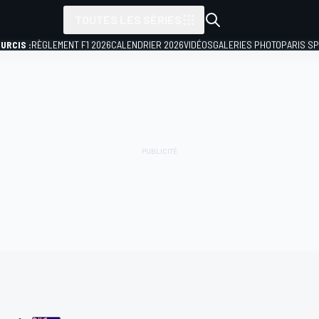
TOUTES LES SÉRIES
URCIS :
RÈGLEMENT F1 2026
CALENDRIER 2026
VIDÉOS
GALERIES PHOTO
PARIS S