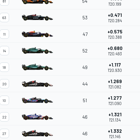
54
81
1'20.199
+0.471
53
63
1'20.284
+0.575
47
11
1'20.388
+0.680
52
14
1'20.493
+1.117
49
18
1'20.930
+1.269
44
20
1'21.082
+1.277
51
10
1'21.090
+1.321
46
22
1'21.134
+1.332
46
27
1'21.145