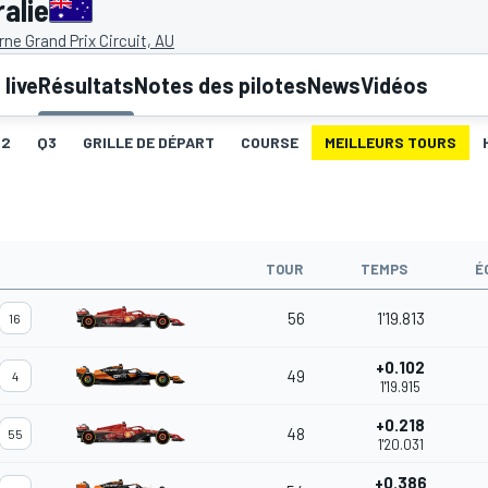
alie
ne Grand Prix Circuit, AU
live
Résultats
Notes des pilotes
News
Vidéos
Q2
Q3
GRILLE DE DÉPART
COURSE
MEILLEURS TOURS
TOUR
TEMPS
É
56
1'19.813
16
+0.102
49
4
1'19.915
+0.218
48
55
1'20.031
+0.386