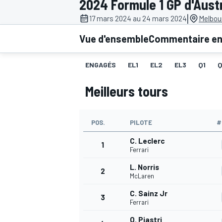
2024 Formule 1 GP d'Austr
|
17 mars 2024 au 24 mars 2024
Melbour
Vue d'ensemble
Commentaire en 
ENGAGÉS
EL1
EL2
EL3
Q1
MOTOGP
Meilleurs tours
POS.
PILOTE
#
C. Leclerc
1
Ferrari
L. Norris
2
McLaren
C. Sainz Jr
3
Ferrari
O. Piastri