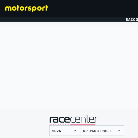
RACCO
FORMULE 1
présenté par
GP D'AUSTRALIE