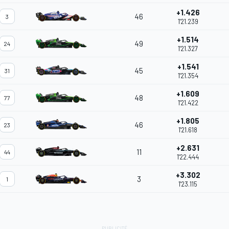
+1.426
46
3
1'21.239
+1.514
49
24
1'21.327
+1.541
45
31
1'21.354
+1.609
48
77
1'21.422
+1.805
46
23
1'21.618
+2.631
11
44
1'22.444
+3.302
3
1
1'23.115