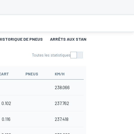
HISTORIQUE DE PNEUS
ARRÊTS AUX STANDS
Toutes les statistiques
CART
PNEUS
KM/H
238.066
0.102
237.762
0.116
237.418