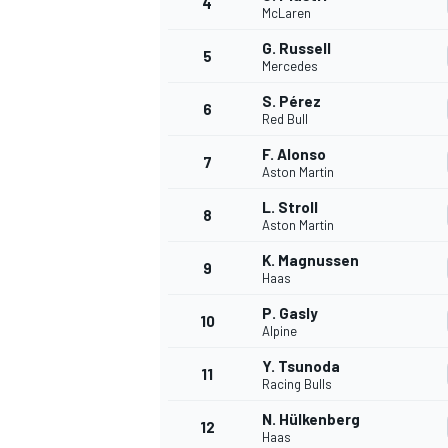
4
McLaren
G. Russell
5
WRC
Mercedes
S. Pérez
6
Red Bull
F. Alonso
7
Aston Martin
L. Stroll
8
Aston Martin
K. Magnussen
9
Haas
P. Gasly
10
Alpine
WEC
Y. Tsunoda
11
Racing Bulls
N. Hülkenberg
12
Haas