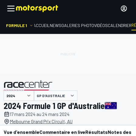
R
FORMULE 1
ACCUEIL
NEWS
GALERIES PHOTO
VIDÉOS
CALENDRIER
GP D'AUSTRALIE
présenté par
2024 Formule 1 GP d'Australie
17 mars 2024 au 24 mars 2024
Melbourne Grand Prix Circuit, AU
Vue d'ensemble
Commentaire en live
Résultats
Notes des p