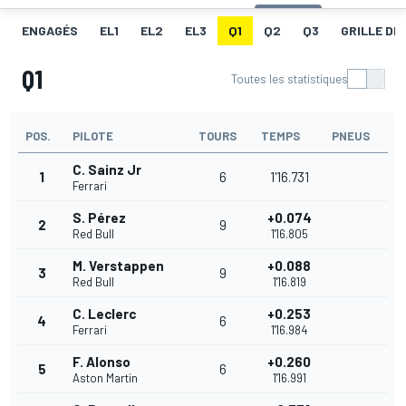
ENGAGÉS
EL1
EL2
EL3
Q1
Q2
Q3
GRILLE DE
Q1
Toutes les statistiques
POS.
PILOTE
TOURS
TEMPS
PNEUS
C. Sainz Jr
1
6
1'16.731
Ferrari
S. Pérez
+0.074
2
9
Red Bull
1'16.805
M. Verstappen
+0.088
3
9
Red Bull
1'16.819
C. Leclerc
+0.253
4
6
Ferrari
1'16.984
F. Alonso
+0.260
5
6
Aston Martin
1'16.991