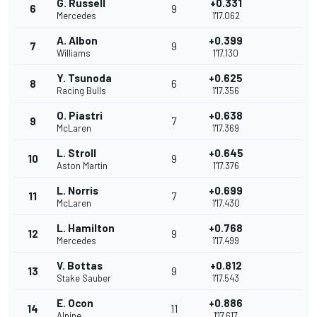
G. Russell
+0.331
6
9
Mercedes
1'17.062
A. Albon
+0.399
7
9
Williams
1'17.130
Y. Tsunoda
+0.625
8
6
Racing Bulls
1'17.356
O. Piastri
+0.638
9
7
McLaren
1'17.369
L. Stroll
+0.645
10
9
Aston Martin
1'17.376
L. Norris
+0.699
11
7
McLaren
1'17.430
L. Hamilton
+0.768
12
9
Mercedes
1'17.499
V. Bottas
+0.812
13
9
Stake Sauber
1'17.543
E. Ocon
+0.886
14
11
Alpine
1'17.617