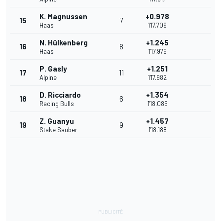
K. Magnussen
+0.978
15
7
Haas
1'17.709
N. Hülkenberg
+1.245
16
8
Haas
1'17.976
P. Gasly
+1.251
17
11
Alpine
1'17.982
D. Ricciardo
+1.354
18
6
Racing Bulls
1'18.085
Z. Guanyu
+1.457
19
9
Stake Sauber
1'18.188