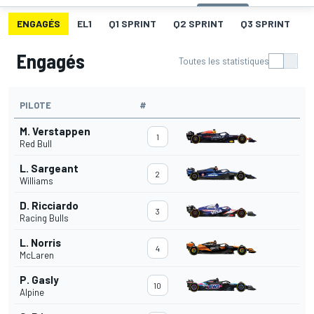
ENGAGÉS
EL1
Q1 SPRINT
Q2 SPRINT
Q3 SPRINT
G
Engagés
Toutes les statistiques
PILOTE
#
M. Verstappen
1
Red Bull
L. Sargeant
2
Williams
D. Ricciardo
3
Racing Bulls
L. Norris
4
McLaren
P. Gasly
10
Alpine