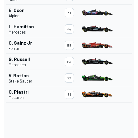
E. Ocon
31
Alpine
L. Hamilton
44
Mercedes
C. Sainz Jr
55
Ferrari
G. Russell
63
Mercedes
V. Bottas
77
Stake Sauber
O. Piastri
81
McLaren