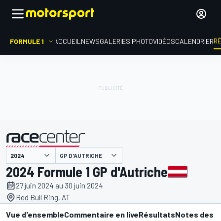
R
FORMULE 1
ACCUEIL
NEWS
GALERIES PHOTO
VIDÉOS
CALENDRIER
GP D'AUTRICHE
présenté par
2024 Formule 1 GP d'Autriche
27 juin 2024 au 30 juin 2024
Red Bull Ring, AT
Vue d'ensemble
Commentaire en live
Résultats
Notes des p