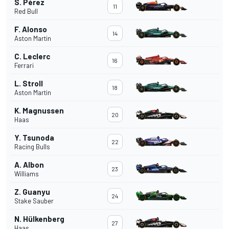
S. Pérez
11
Red Bull
F. Alonso
14
Aston Martin
C. Leclerc
16
Ferrari
L. Stroll
18
Aston Martin
K. Magnussen
20
Haas
Y. Tsunoda
22
Racing Bulls
A. Albon
23
Williams
Z. Guanyu
24
Stake Sauber
N. Hülkenberg
27
Haas