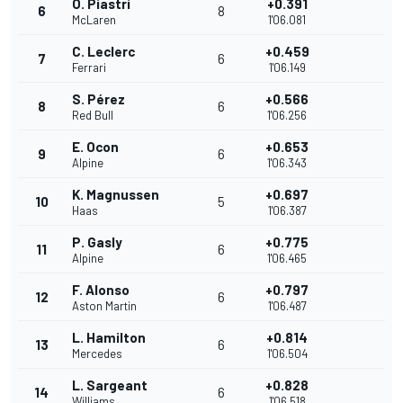
O. Piastri
+0.391
6
8
McLaren
1'06.081
C. Leclerc
+0.459
7
6
Ferrari
1'06.149
S. Pérez
+0.566
8
6
Red Bull
1'06.256
E. Ocon
+0.653
9
6
Alpine
1'06.343
K. Magnussen
+0.697
10
5
Haas
1'06.387
P. Gasly
+0.775
11
6
Alpine
1'06.465
F. Alonso
+0.797
12
6
Aston Martin
1'06.487
L. Hamilton
+0.814
13
6
Mercedes
1'06.504
L. Sargeant
+0.828
14
6
Williams
1'06.518