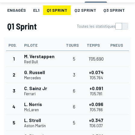
ENGAGÉS
EL1
Q1 SPRINT
Q2 SPRINT
Q3 SPRINT
G
Q1 Sprint
Toutes les statistiques
POS.
PILOTE
TOURS
TEMPS
PNEUS
M. Verstappen
1
5
1'05.690
Red Bull
G. Russell
+0.074
2
3
Mercedes
1'05.764
C. Sainz Jr
+0.091
3
6
Ferrari
1'05.781
L. Norris
+0.096
4
6
McLaren
1'05.786
L. Stroll
+0.347
5
5
Aston Martin
1'06.037