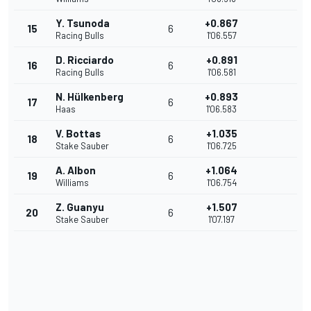
Y. Tsunoda
+0.867
15
6
Racing Bulls
1'06.557
D. Ricciardo
+0.891
16
6
Racing Bulls
1'06.581
N. Hülkenberg
+0.893
17
6
Haas
1'06.583
V. Bottas
+1.035
18
6
Stake Sauber
1'06.725
A. Albon
+1.064
19
6
Williams
1'06.754
Z. Guanyu
+1.507
20
6
Stake Sauber
1'07.197