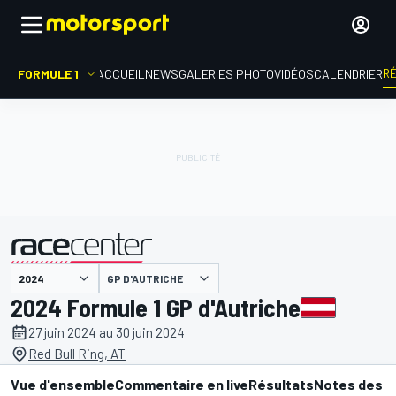
R
FORMULE 1
ACCUEIL
NEWS
GALERIES PHOTO
VIDÉOS
CALENDRIER
GP D'AUTRICHE
présenté par
2024 Formule 1 GP d'Autriche
27 juin 2024 au 30 juin 2024
Red Bull Ring, AT
Vue d'ensemble
Commentaire en live
Résultats
Notes des p