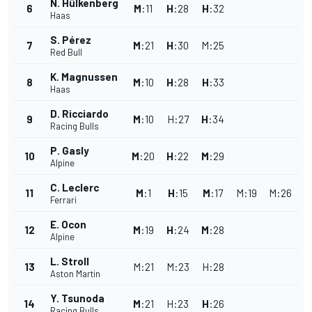
N. Hülkenberg
6
M
:
11
H
:
28
H
:
32
Haas
S. Pérez
7
M
:
21
H
:
30
M
:
25
Red Bull
K. Magnussen
8
M
:
10
H
:
28
H
:
33
Haas
D. Ricciardo
9
M
:
10
H
:
27
H
:
34
Racing Bulls
P. Gasly
10
M
:
20
H
:
22
M
:
29
Alpine
C. Leclerc
11
M
:
1
H
:
15
M
:
17
M
:
19
M
:
26
Ferrari
E. Ocon
12
M
:
19
H
:
24
M
:
28
Alpine
L. Stroll
13
M
:
21
M
:
23
H
:
28
Aston Martin
Y. Tsunoda
14
M
:
21
H
:
23
H
:
26
Racing Bulls