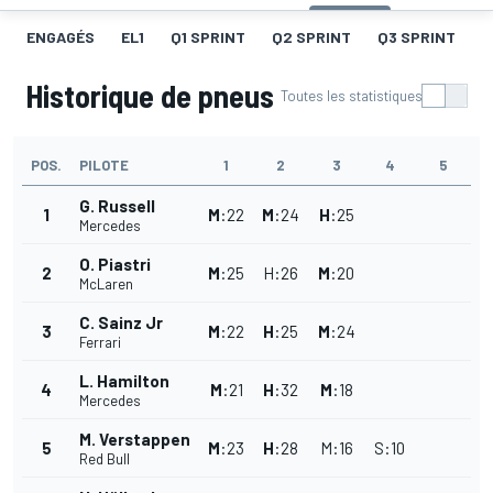
ENGAGÉS
EL1
Q1 SPRINT
Q2 SPRINT
Q3 SPRINT
G
Historique de pneus
Toutes les statistiques
POS.
PILOTE
1
2
3
4
5
G. Russell
1
M
:
22
M
:
24
H
:
25
Mercedes
O. Piastri
2
M
:
25
H
:
26
M
:
20
McLaren
C. Sainz Jr
3
M
:
22
H
:
25
M
:
24
Ferrari
L. Hamilton
4
M
:
21
H
:
32
M
:
18
Mercedes
M. Verstappen
5
M
:
23
H
:
28
M
:
16
S
:
10
Red Bull