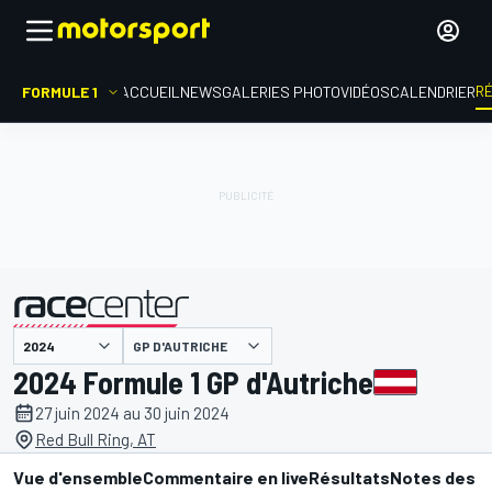
R
FORMULE 1
ACCUEIL
NEWS
GALERIES PHOTO
VIDÉOS
CALENDRIER
GP D'AUTRICHE
présenté par
2024 Formule 1 GP d'Autriche
27 juin 2024 au 30 juin 2024
Red Bull Ring, AT
Vue d'ensemble
Commentaire en live
Résultats
Notes des p