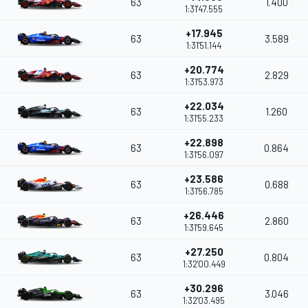
63
1.400
1:31'47.555
+17.945
63
3.589
1:31'51.144
+20.774
63
2.829
1:31'53.973
+22.034
63
1.260
1:31'55.233
+22.898
63
0.864
1:31'56.097
+23.586
63
0.688
1:31'56.785
+26.446
63
2.860
1:31'59.645
+27.250
63
0.804
1:32'00.449
+30.296
63
3.046
1:32'03.495