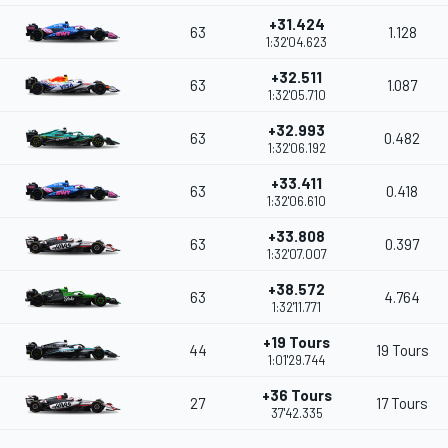
+31.424
63
1.128
1:32'04.623
+32.511
63
1.087
1:32'05.710
+32.993
63
0.482
1:32'06.192
+33.411
63
0.418
1:32'06.610
+33.808
63
0.397
1:32'07.007
+38.572
63
4.764
1:32'11.771
+19 Tours
44
19 Tours
1:01'29.744
+36 Tours
27
17 Tours
37'42.335