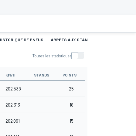
HISTORIQUE DE PNEUS
ARRÊTS AUX STANDS
Toutes les statistiques
KM/H
STANDS
POINTS
202.538
25
202.313
18
202.061
15