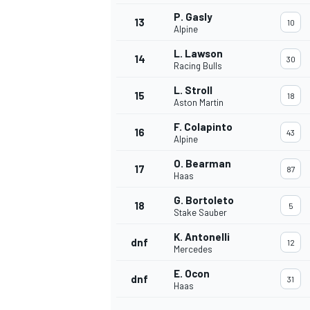
P. Gasly
13
10
Alpine
L. Lawson
14
30
Racing Bulls
L. Stroll
15
18
Aston Martin
F. Colapinto
16
43
Alpine
O. Bearman
17
87
Haas
G. Bortoleto
18
5
Stake Sauber
K. Antonelli
dnf
12
Mercedes
E. Ocon
dnf
31
Haas