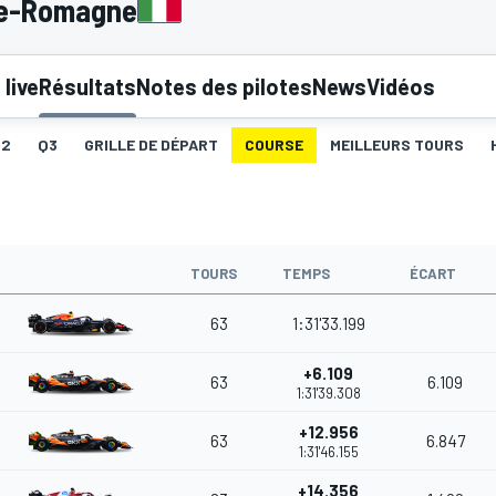
lie-Romagne
live
Résultats
Notes des pilotes
News
Vidéos
Q2
Q3
GRILLE DE DÉPART
COURSE
MEILLEURS TOURS
TOURS
TEMPS
ÉCART
63
1:31'33.199
+6.109
63
6.109
1:31'39.308
+12.956
63
6.847
1:31'46.155
+14.356