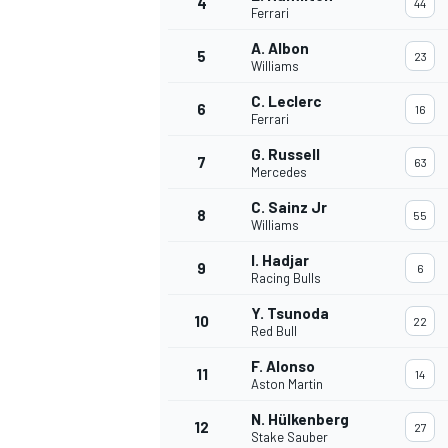
4
44
Ferrari
A. Albon
5
23
WRC
Williams
C. Leclerc
6
16
Ferrari
G. Russell
7
63
Mercedes
C. Sainz Jr
8
55
Williams
I. Hadjar
9
6
Racing Bulls
Y. Tsunoda
10
22
Red Bull
WEC
F. Alonso
11
14
Aston Martin
N. Hülkenberg
12
27
Stake Sauber