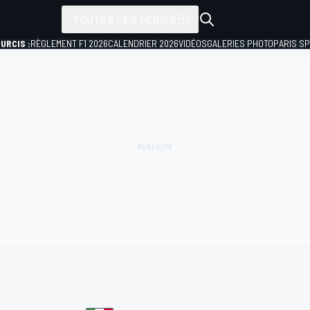
TOUTES LES SÉRIES
URCIS :
RÈGLEMENT F1 2026
CALENDRIER 2026
VIDÉOS
GALERIES PHOTO
PARIS S