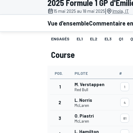
2025 Formule 1 GP d'Émi
|
15 mai 2025 au 18 mai 2025
Imola, IT
Vue d'ensemble
Commentaire en 
ENGAGÉS
EL1
EL2
EL3
Q1
MOTOGP
Course
POS.
PILOTE
#
M. Verstappen
1
1
Red Bull
L. Norris
2
4
McLaren
O. Piastri
3
81
McLaren
L. Hamilton