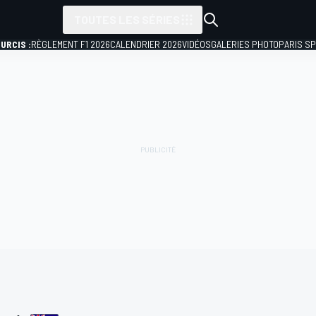
TOUTES LES SÉRIES
URCIS :
RÈGLEMENT F1 2026
CALENDRIER 2026
VIDÉOS
GALERIES PHOTO
PARIS S