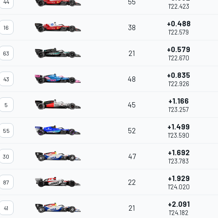
55
44
1'22.423
+0.488
38
16
1'22.579
+0.579
21
63
1'22.670
+0.835
48
43
1'22.926
+1.166
45
5
1'23.257
+1.499
52
55
1'23.590
+1.692
47
30
1'23.783
+1.929
22
87
1'24.020
+2.091
21
41
1'24.182