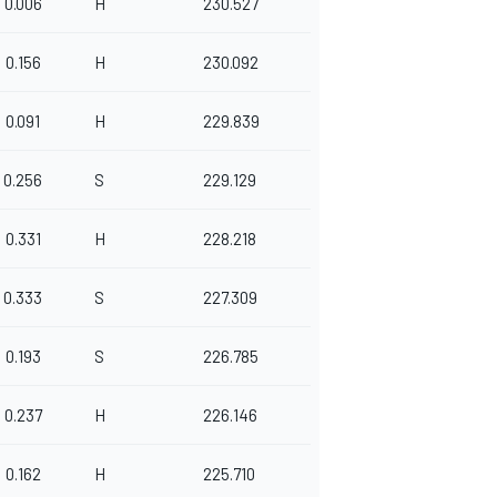
0.006
H
230.527
0.156
H
230.092
0.091
H
229.839
0.256
S
229.129
0.331
H
228.218
0.333
S
227.309
0.193
S
226.785
0.237
H
226.146
0.162
H
225.710