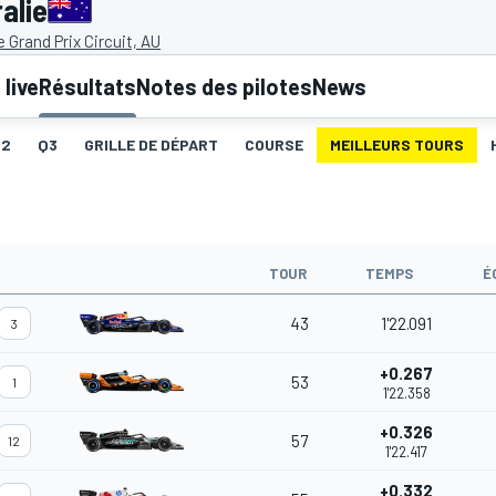
alie
 Grand Prix Circuit, AU
live
Résultats
Notes des pilotes
News
Q2
Q3
GRILLE DE DÉPART
COURSE
MEILLEURS TOURS
TOUR
TEMPS
É
43
1'22.091
3
+0.267
53
1
1'22.358
+0.326
57
12
1'22.417
+0.332