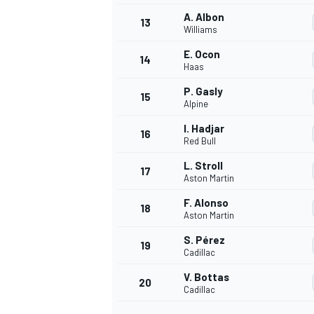
A. Albon
13
Williams
E. Ocon
14
Haas
P. Gasly
15
Alpine
I. Hadjar
16
Red Bull
L. Stroll
17
Aston Martin
F. Alonso
18
Aston Martin
S. Pérez
19
Cadillac
V. Bottas
20
Cadillac