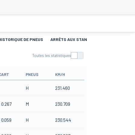
HISTORIQUE DE PNEUS
ARRÊTS AUX STANDS
Toutes les statistiques
CART
PNEUS
KM/H
H
231.460
0.267
M
230.709
0.059
H
230.544