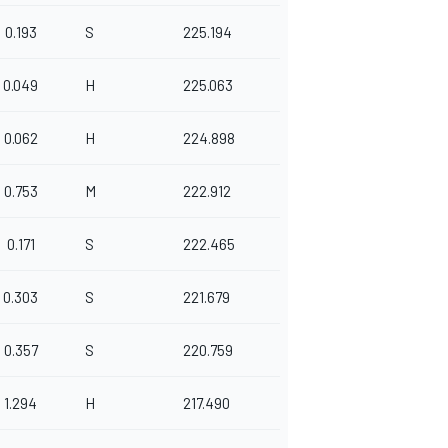
0.193
S
225.194
0.049
H
225.063
0.062
H
224.898
0.753
M
222.912
0.171
S
222.465
0.303
S
221.679
0.357
S
220.759
1.294
H
217.490