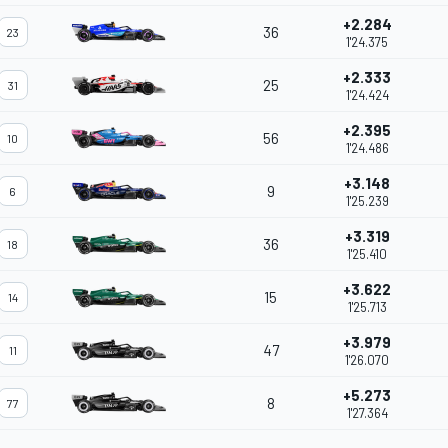
+2.284
36
23
1'24.375
+2.333
25
31
1'24.424
+2.395
56
10
1'24.486
+3.148
9
6
1'25.239
+3.319
36
18
1'25.410
+3.622
15
14
1'25.713
+3.979
47
11
1'26.070
+5.273
8
77
1'27.364