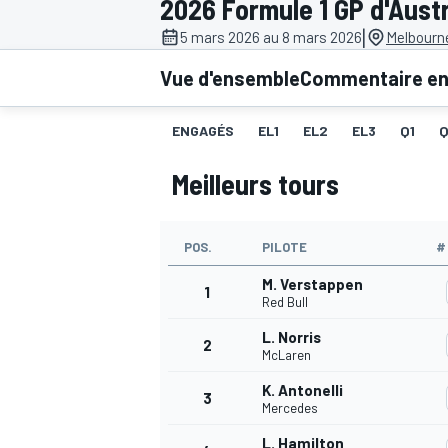
2026 Formule 1 GP d'Austr
|
5 mars 2026 au 8 mars 2026
Melbourne
Vue d'ensemble
Commentaire en 
ENGAGÉS
EL1
EL2
EL3
Q1
MOTOGP
Meilleurs tours
POS.
PILOTE
#
M. Verstappen
1
Red Bull
L. Norris
2
McLaren
K. Antonelli
3
Mercedes
L. Hamilton