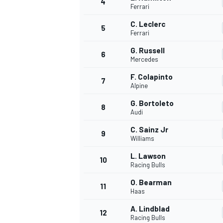
4
Ferrari
C. Leclerc
5
WRC
Ferrari
G. Russell
6
Mercedes
F. Colapinto
7
Alpine
G. Bortoleto
8
Audi
C. Sainz Jr
9
Williams
L. Lawson
10
Racing Bulls
WEC
O. Bearman
11
Haas
A. Lindblad
12
Racing Bulls