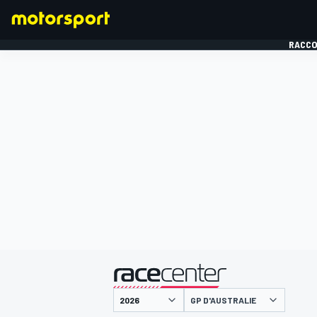
RACCO
FORMULE 1
présenté par
GP D'AUSTRALIE