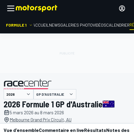
R
FORMULE 1
ACCUEIL
NEWS
GALERIES PHOTO
VIDÉOS
CALENDRIER
GP D'AUSTRALIE
présenté par
2026 Formule 1 GP d'Australie
5 mars 2026 au 8 mars 2026
Melbourne Grand Prix Circuit, AU
Vue d'ensemble
Commentaire en live
Résultats
Notes des p