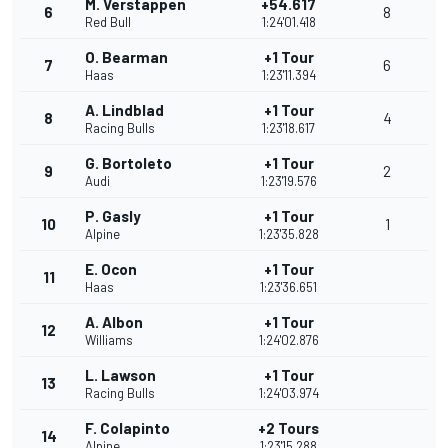
M. Verstappen
+54.617
6
8
Red Bull
1:24'01.418
O. Bearman
+1 Tour
7
6
Haas
1:23'11.394
A. Lindblad
+1 Tour
8
4
Racing Bulls
1:23'18.617
G. Bortoleto
+1 Tour
9
2
Audi
1:23'19.576
P. Gasly
+1 Tour
10
1
Alpine
1:23'35.828
E. Ocon
+1 Tour
11
Haas
1:23'36.651
A. Albon
+1 Tour
12
Williams
1:24'02.876
L. Lawson
+1 Tour
13
Racing Bulls
1:24'03.974
F. Colapinto
+2 Tours
14
Alpine
1:23'15.288