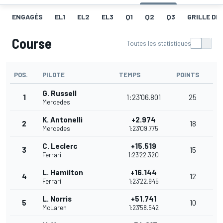
ENGAGÉS
EL1
EL2
EL3
Q1
Q2
Q3
GRILLE DE
Course
Toutes les statistiques
POS.
PILOTE
TEMPS
POINTS
G. Russell
1
1:23'06.801
25
Mercedes
K. Antonelli
+2.974
2
18
Mercedes
1:23'09.775
C. Leclerc
+15.519
3
15
Ferrari
1:23'22.320
L. Hamilton
+16.144
4
12
Ferrari
1:23'22.945
L. Norris
+51.741
5
10
McLaren
1:23'58.542