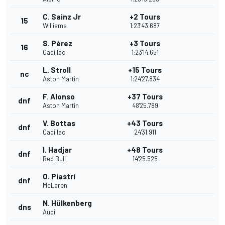
C. Sainz Jr
+2 Tours
15
Williams
1:23'43.687
S. Pérez
+3 Tours
16
Cadillac
1:23'14.651
L. Stroll
+15 Tours
nc
Aston Martin
1:24'27.834
F. Alonso
+37 Tours
dnf
Aston Martin
48'25.789
V. Bottas
+43 Tours
dnf
Cadillac
24'31.911
I. Hadjar
+48 Tours
dnf
Red Bull
14'25.525
O. Piastri
dnf
McLaren
N. Hülkenberg
dns
Audi