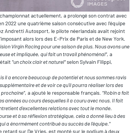
u championnat actuellement, a prolongé son contrat avec
 en 2022 une quatrième saison consécutive avec l'équipe
z Andretti Autosport, le pilote néerlandais avait rejoint
imposant alors lors des E-Prix de Paris et de New York.
vision Virgin Racing pour une saison de plus. Nous avons une
euse et impliquée, qui fait un travail phénoménal",
a
 était
"un choix clair et naturel"
selon Sylvain Filippi,
is il a encore beaucoup de potentiel et nous sommes ravis
supplémentaire et de voir ce qu'il pourra réaliser lors des
e prochaine",
a ajouté le responsable français.
"Robin a fait
s années au cours desquelles il a couru avec nous. Il fait
entretient d'excellentes relations avec tout le monde.
rse et à sa réflexion stratégique, cela a donné lieu à des
 qui a énormément contribué au succès de l'équipe."
de retard sur De Vries, est monté sur le podium à deux