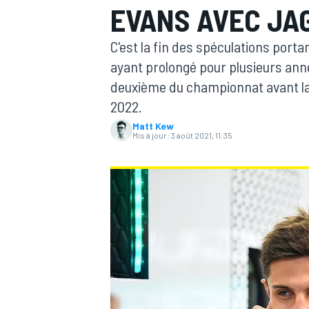
EVANS AVEC JA
C'est la fin des spéculations porta
ayant prolongé pour plusieurs ann
deuxième du championnat avant la f
2022.
MOTOGP
Matt Kew
Mis à jour:
3 août 2021, 11:35