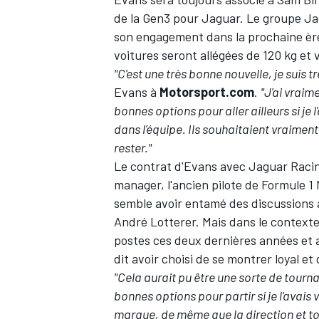
de la Gen3 pour Jaguar. Le groupe Ja
son engagement dans la prochaine èr
voitures seront allégées de 120 kg et 
"C'est une très bonne nouvelle, je suis t
Evans à
Motorsport.com
.
"J'ai vraim
bonnes options pour aller ailleurs si je l
dans l'équipe. Ils souhaitaient vraiment
rester."
Le contrat d'Evans avec Jaguar Racing
manager, l'ancien pilote de Formule 1
semble avoir entamé des discussions 
André Lotterer. Mais dans le contexte
postes ces deux dernières années et a
dit avoir choisi de se montrer loyal et
"Cela aurait pu être une sorte de tournant
bonnes options pour partir si je l'avais 
marque, de même que la direction et to