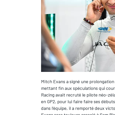
WRC
Mitch Evans
a signé une prolongation
mettant fin aux spéculations qui cou
WEC
Racing avait recruté le pilote néo-zé
en GP2, pour lui faire faire ses début
dans l'équipe, il a remporté deux victo
Evans sera toujours associé à Sam Bi