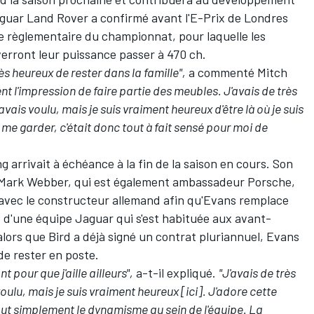
guar Land Rover a confirmé avant l'E-Prix de Londres
e règlementaire du championnat
, pour laquelle les
verront leur puissance passer à 470 ch.
rès heureux de rester dans la famille",
a commenté Mitch
ent l'impression de faire partie des meubles. J'avais de très
'avais voulu, mais je suis vraiment heureux d'être là où je suis
 me garder, c'était donc tout à fait sensé pour moi de
 arrivait à échéance à la fin de la saison en cours. Son
Mark Webber
, qui est également ambassadeur Porsche,
avec le constructeur allemand afin qu'Evans remplace
 d'une équipe Jaguar qui s'est habituée aux avant-
lors que Bird a déjà signé un contrat pluriannuel, Evans
 de rester en poste.
 pour que j'aille ailleurs",
a-t-il expliqué.
"J'avais de très
voulu, mais je suis vraiment heureux [ici]. J'adore cette
ut simplement le dynamisme au sein de l'équipe. La