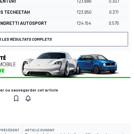
ENTURI
1'23.886
0.307
DS TECHEETAH
1'23.950
0.371
ANDRETTI AUTOSPORT
1'24.154
0.575
R LES RÉSULTATS COMPLETS
er ou sauvegarder cet article
 PRÉCÉDENT
ARTICLE SUIVANT