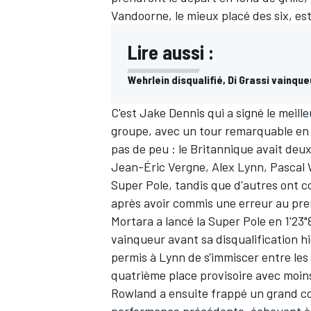
Vandoorne, le mieux placé des six, est
Lire aussi :
Wehrlein disqualifié, Di Grassi vainqu
C'est Jake Dennis qui a signé le meil
groupe, avec un tour remarquable en 1'
pas de peu : le Britannique avait deu
Jean-Éric Vergne, Alex Lynn, Pascal 
Super Pole, tandis que d'autres ont co
après avoir commis une erreur au pre
Mortara a lancé la Super Pole en 1'23"
vainqueur avant sa disqualification hi
permis à Lynn de s'immiscer entre les 
quatrième place provisoire avec moins
Rowland a ensuite frappé un grand cou
performance précédente, échouant à l