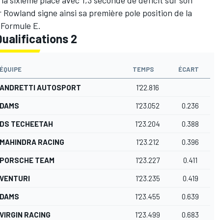
 Rowland signe ainsi sa première pole position de la
 Formule E.
ualifications 2
ÉQUIPE
TEMPS
ÉCART
ANDRETTI AUTOSPORT
1'22.816
DAMS
1'23.052
0.236
DS TECHEETAH
1'23.204
0.388
MAHINDRA RACING
1'23.212
0.396
PORSCHE TEAM
1'23.227
0.411
VENTURI
1'23.235
0.419
DAMS
1'23.455
0.639
VIRGIN RACING
1'23.499
0.683