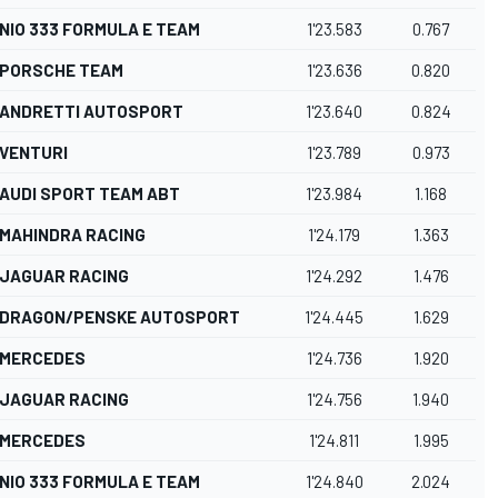
NIO 333 FORMULA E TEAM
1'23.583
0.767
PORSCHE TEAM
1'23.636
0.820
ANDRETTI AUTOSPORT
1'23.640
0.824
VENTURI
1'23.789
0.973
AUDI SPORT TEAM ABT
1'23.984
1.168
MAHINDRA RACING
1'24.179
1.363
JAGUAR RACING
1'24.292
1.476
DRAGON/PENSKE AUTOSPORT
1'24.445
1.629
MERCEDES
1'24.736
1.920
JAGUAR RACING
1'24.756
1.940
MERCEDES
1'24.811
1.995
NIO 333 FORMULA E TEAM
1'24.840
2.024