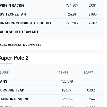
VIRGIN RACING
1'24.907
2.091
DS TECHEETAH
1'24.911
2.095
DRAGON/PENSKE AUTOSPORT
1'25.203
2.387
AUDI SPORT TEAM ABT
R LES RÉSULTATS COMPLETS
Super Pole 2
QUIPE
TEMPS
ÉCART
DAMS
1'23.579
PORSCHE TEAM
1'23.771
0.192
AHINDRA RACING
1'23.823
0.244