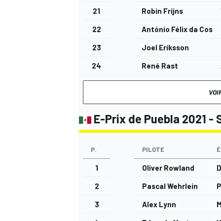
21
Robin Frijns
22
António Félix da Costa
23
Joel Eriksson
24
René Rast
VOI
E-Prix de Puebla 2021 - 
P.
PILOTE
É
1
Oliver Rowland
2
Pascal Wehrlein
3
Alex Lynn
M