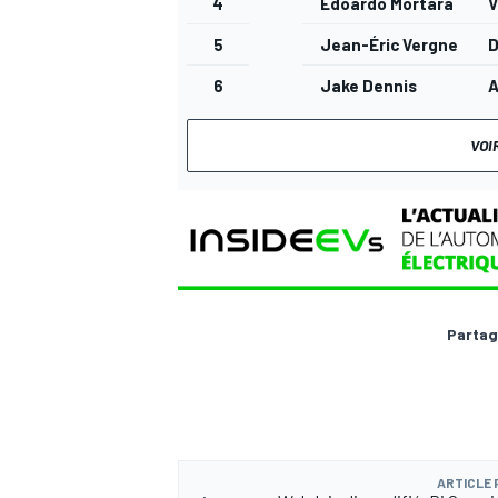
4
Edoardo Mortara
V
5
Jean-Éric Vergne
6
Jake Dennis
VOI
Partag
ARTICLE