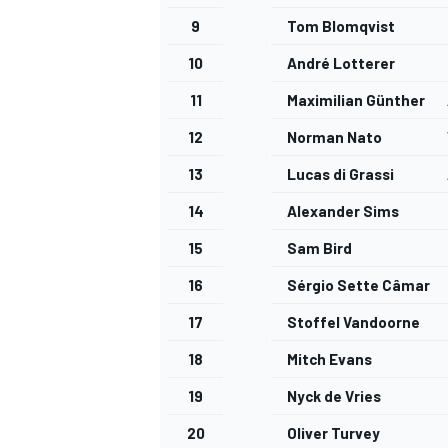
9
Tom Blomqvist
10
André Lotterer
11
Maximilian Günther
AUTRES CHAMPIONNATS
12
Norman Nato
13
Lucas di Grassi
14
Alexander Sims
15
Sam Bird
16
Sérgio Sette Câmara
17
Stoffel Vandoorne
18
Mitch Evans
19
Nyck de Vries
20
Oliver Turvey