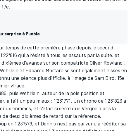
 17e.
eur surprise à Puebla
leur temps de cette première phase depuis le second
22"816 qui a résisté à tous les assauts par la suite, et
x dixièmes d'avance sur son compatriote Oliver Rowland !
Wehrlein et Edoardo Mortara se sont également hissés en
nnu une séance plus difficile, à l'image de Sam Bird, 15e
mier virage.
886, puis Wehrlein, auteur de la pole position et
er, a fait un peu mieux : 1'23"771. Un chrono de 1'23"823 a
deux hommes, et c'était si serré que Vergne a pris la
 de deux dixièmes de retard sur la référence.
p en 1'23"579, et Dennis n'est pas parvenu à rééditer sa
a sixième place avec 1,3 seconde de déficit sur son