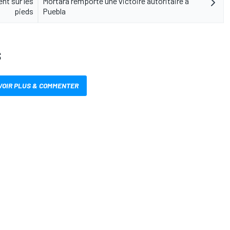
nt sur les
Mortara remporte une victoire autoritaire à
pieds
Puebla
S
VOIR PLUS & COMMENTER