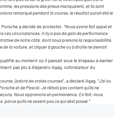
somme, les pressions des pneus manquaient, et ils sont
avions remarqué pendant la course, le résultat aurait été le
, Porsche a décidé de protester.
"Nous avons fait appel et
s ces circonstances. Il n'y a pas de gain de performance
istrative de notre côté, dont nous prenons la responsabilité.
de la voiture, et cliquer à gauche ou à droite ne devrait
squalifié au moment où il passait sous le drapeau à damier
raiment pas plu à Alejandro Agag, cofondateur du
course, j'adore les vraies courses"
, a déclaré Agag.
"J'ai vu
orsche et de Pascal. Je n'étais pas content qu'ils ne
 leçons. Nous apprenons en permanence. En fait, nous
 parce qu'ils ne savent pas ce qui s'est passé."