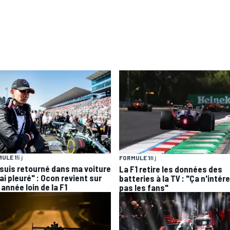
ULE 1
5 j
FORMULE 1
8 j
 suis retourné dans ma voiture
La F1 retire les données des
'ai pleuré" : Ocon revient sur
batteries à la TV : "Ça n'intér
année loin de la F1
pas les fans"