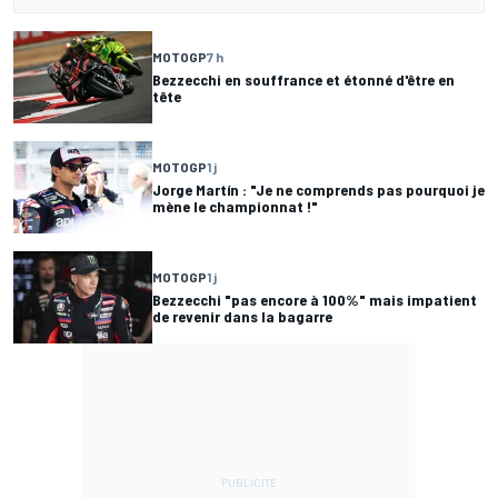
MOTOGP
7 h
Bezzecchi en souffrance et étonné d'être en
tête
MOTOGP
1 j
Jorge Martín : "Je ne comprends pas pourquoi je
mène le championnat !"
MOTOGP
1 j
Bezzecchi "pas encore à 100%" mais impatient
de revenir dans la bagarre