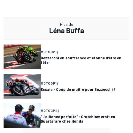
Plus de
Léna Buffa
MOTOGP
1 j
Bezzecchi en souffrance et étonné d'être en
tête
MOTOGP
1 j
Essais - Coup de maître pour Bezzecchi !
MOTOGP
2 j
"L'alliance parfaite" : Crutchlow croit en
Quartararo chez Honda