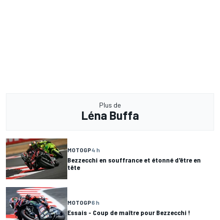
Plus de
Léna Buffa
MOTOGP
4 h
Bezzecchi en souffrance et étonné d'être en
tête
MOTOGP
6 h
Essais - Coup de maître pour Bezzecchi !