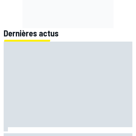
Dernières actus
Bagnaia : "Álex Márquez est devenu le pilote de référence