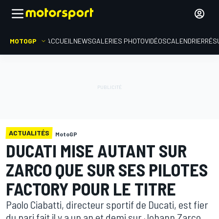
MOTOGP
ACCUEIL
NEWS
GALERIES PHOTO
VIDÉOS
CALENDRIER
RÉS
ACTUALITÉS
MotoGP
DUCATI MISE AUTANT SUR
ZARCO QUE SUR SES PILOTES
FACTORY POUR LE TITRE
Paolo Ciabatti, directeur sportif de Ducati, est fier
du pari fait il y a un an et demi sur Johann Zarco,