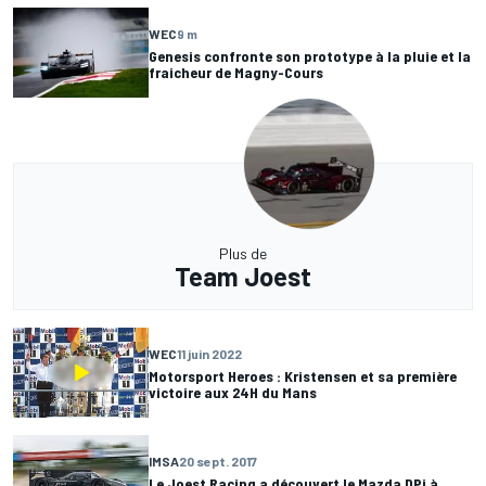
WEC
9 m
Genesis confronte son prototype à la pluie et la
fraicheur de Magny-Cours
Plus de
Team Joest
WEC
11 juin 2022
Motorsport Heroes : Kristensen et sa première
victoire aux 24H du Mans
IMSA
20 sept. 2017
Le Joest Racing a découvert le Mazda DPi à