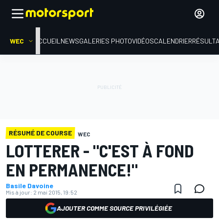
WEC
ACCUEIL
NEWS
GALERIES PHOTO
VIDÉOS
CALENDRIER
RÉSULT
RÉSUMÉ DE COURSE
WEC
LOTTERER - "C'EST À FOND
EN PERMANENCE!"
Basile Davoine
Mis à jour:
2 mai 2015, 19:52
AJOUTER COMME SOURCE PRIVILÉGIÉE