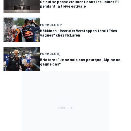
Ce qui se passe vraiment dans les usines F1
pendant la trêve estivale
FORMULE 1
9 h
Häkkinen : Recruter Verstappen ferait "des
vagues" chez McLaren
FORMULE 1
1 j
Briatore : "Je ne sais pas pourquoi Alpine ne
gagne pas"