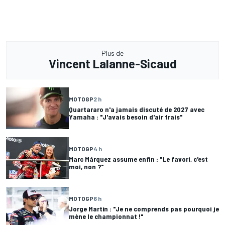
Plus de
Vincent Lalanne-Sicaud
MOTOGP
2 h
Quartararo n'a jamais discuté de 2027 avec
Yamaha : "J'avais besoin d'air frais"
MOTOGP
4 h
Marc Márquez assume enfin : "Le favori, c'est
moi, non ?"
MOTOGP
6 h
Jorge Martín : "Je ne comprends pas pourquoi je
mène le championnat !"