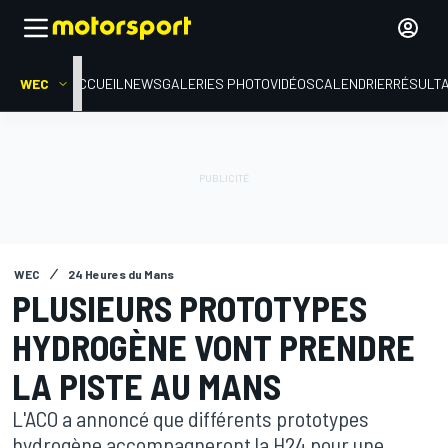
WEC
ACCUEIL
NEWS
GALERIES PHOTO
VIDÉOS
CALENDRIER
RÉSULT
WEC
24 Heures du Mans
PLUSIEURS PROTOTYPES
HYDROGÈNE VONT PRENDRE
LA PISTE AU MANS
L'ACO a annoncé que différents prototypes
hydrogène accompagneront la H24 pour une