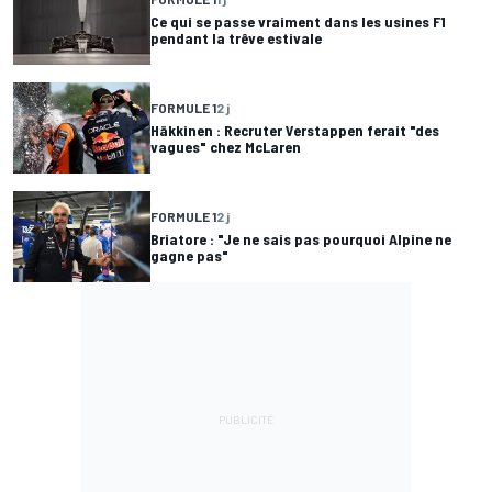
Ce qui se passe vraiment dans les usines F1
pendant la trêve estivale
FORMULE 1
2 j
Häkkinen : Recruter Verstappen ferait "des
vagues" chez McLaren
FORMULE 1
2 j
Briatore : "Je ne sais pas pourquoi Alpine ne
gagne pas"