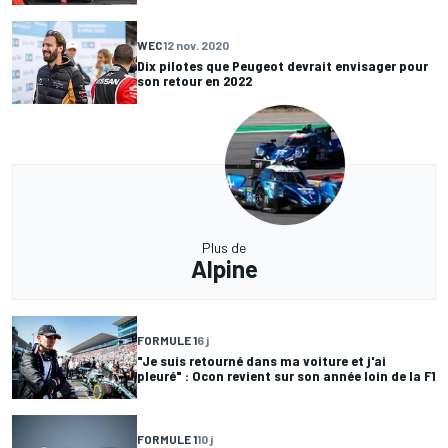
WEC
12 nov. 2020
Dix pilotes que Peugeot devrait envisager pour
son retour en 2022
Plus de
Alpine
FORMULE 1
6 j
"Je suis retourné dans ma voiture et j'ai
pleuré" : Ocon revient sur son année loin de la F1
FORMULE 1
10 j