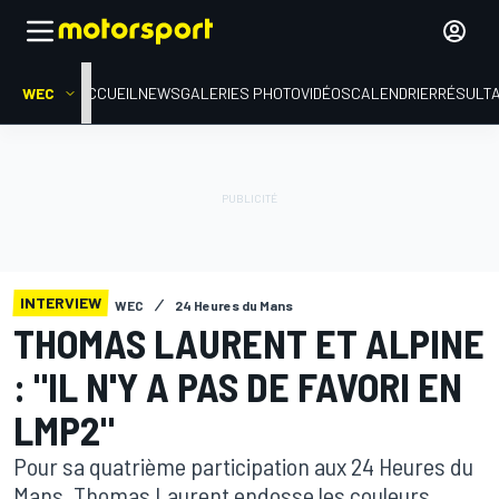
WEC
ACCUEIL
NEWS
GALERIES PHOTO
VIDÉOS
CALENDRIER
RÉSULT
INTERVIEW
WEC
24 Heures du Mans
THOMAS LAURENT ET ALPINE
: "IL N'Y A PAS DE FAVORI EN
LMP2"
Pour sa quatrième participation aux 24 Heures du
Mans, Thomas Laurent endosse les couleurs