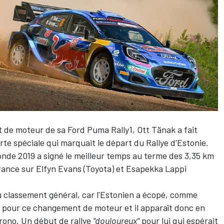
 de moteur de sa Ford Puma Rally1,
Ott Tänak
a fait
rte spéciale qui marquait le départ du Rallye d'Estonie.
nde 2019 a signé le meilleur temps au terme des 3,35 km
avance sur
Elfyn Evans
(Toyota) et
Esapekka Lappi
u classement général, car l'Estonien a écopé, comme
s pour ce changement de moteur
et il apparaît donc en
rono. Un début de rallye
"douloureux"
pour lui qui
espérait