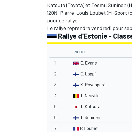
Katsuta
(Toyota) et
Teemu Suninen
(H
i20N.
Pierre-Louis Loubet
(M-Sport) c
pour ce rallye.
Le rallye reprendra vendredi pour sep
Rallye d'Estonie - Class
AUTRES CHAMPIONNATS
PILOTE
1
E. Evans
2
E. Lappi
3
K. Rovanperä
4
T. Neuville
5
T. Katsuta
6
T. Suninen
7
P. Loubet