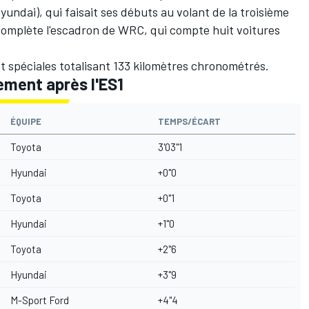
yundai), qui faisait ses débuts au volant de la troisième
omplète l'escadron de WRC, qui compte huit voitures
t spéciales totalisant 133 kilomètres chronométrés.
ement après l'ES1
ÉQUIPE
TEMPS/ÉCART
Toyota
3'03"1
Hyundai
+0"0
Toyota
+0"1
Hyundai
+1"0
Toyota
+2"6
Hyundai
+3"9
M-Sport Ford
+4"4