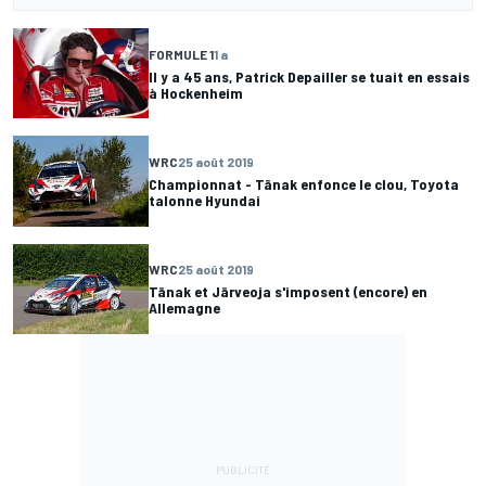
FORMULE 1
1 a
Il y a 45 ans, Patrick Depailler se tuait en essais
à Hockenheim
WRC
25 août 2019
Championnat - Tänak enfonce le clou, Toyota
talonne Hyundai
WRC
25 août 2019
Tänak et Järveoja s'imposent (encore) en
Allemagne