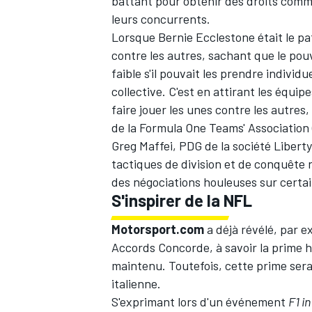
battant pour obtenir des droits comm
leurs concurrents.
Lorsque Bernie Ecclestone était le pat
contre les autres, sachant que le pou
faible s'il pouvait les prendre indivi
collective. C'est en attirant les équi
faire jouer les unes contre les autres,
de la Formula One Teams' Association (
Greg Maffei, PDG de la société Liberty
tactiques de division et de conquête n
des négociations houleuses sur certa
S'inspirer de la NFL
Motorsport.com
a déjà révélé, par 
Accords Concorde, à savoir
la prime 
maintenu. Toutefois, cette prime sera 
italienne.
S'exprimant lors d'un événement
F1 i