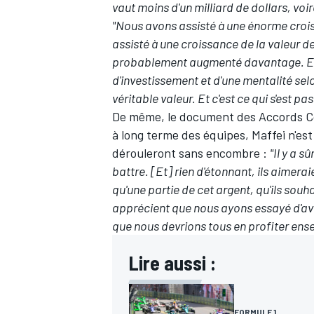
vaut moins d'un milliard de dollars, voire
"Nous avons assisté à une énorme croi
assisté à une croissance de la valeur de 
probablement augmenté davantage. Et c
d'investissement et d'une mentalité selo
véritable valeur. Et c'est ce qui s'est pa
De même, le document des Accords Con
à long terme des équipes, Maffei n'est
dérouleront sans encombre :
"Il y a 
battre. [Et] rien d'étonnant, ils aimera
qu'une partie de cet argent, qu'ils souh
apprécient que nous ayons essayé d'avo
que nous devrions tous en profiter ens
Lire aussi :
FORMULE 1