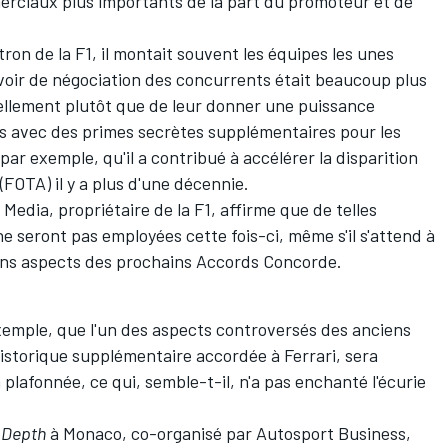
erciaux plus importants de la part du promoteur et de
ron de la F1, il montait souvent les équipes les unes
voir de négociation des concurrents était beaucoup plus
duellement plutôt que de leur donner une puissance
pes avec des primes secrètes supplémentaires pour les
 par exemple, qu'il a contribué à accélérer la disparition
FOTA) il y a plus d'une décennie.
 Media, propriétaire de la F1, affirme que de telles
e seront pas employées cette fois-ci, même s'il s'attend à
ins aspects des prochains Accords Concorde.
exemple, que l'un des aspects controversés des anciens
historique supplémentaire accordée à Ferrari
, sera
plafonnée, ce qui, semble-t-il, n'a pas enchanté l'écurie
n Depth
à Monaco, co-organisé par Autosport Business,