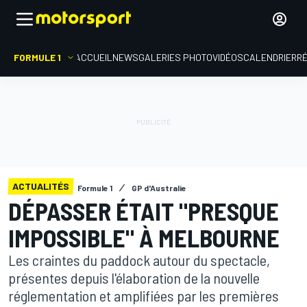
FORMULE 1
ACCUEIL
NEWS
GALERIES PHOTO
VIDÉOS
CALENDRIER
R
ACTUALITÉS
Formule 1
GP d'Australie
DÉPASSER ÉTAIT "PRESQUE
IMPOSSIBLE" À MELBOURNE
Les craintes du paddock autour du spectacle,
présentes depuis l'élaboration de la nouvelle
réglementation et amplifiées par les premières