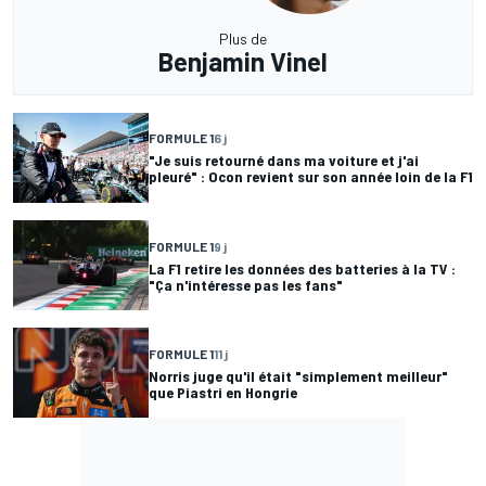
Plus de
Benjamin Vinel
FORMULE 1
6 j
"Je suis retourné dans ma voiture et j'ai
pleuré" : Ocon revient sur son année loin de la F1
FORMULE 1
9 j
La F1 retire les données des batteries à la TV :
"Ça n'intéresse pas les fans"
FORMULE 1
11 j
Norris juge qu'il était "simplement meilleur"
que Piastri en Hongrie