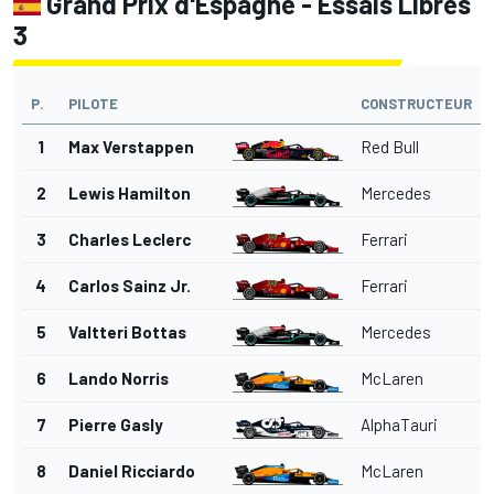
Grand Prix d'Espagne - Essais Libres
3
P.
PILOTE
CONSTRUCTEUR
1
Max Verstappen
Red Bull
2
Lewis Hamilton
Mercedes
3
Charles Leclerc
Ferrari
4
Carlos Sainz Jr.
Ferrari
5
Valtteri Bottas
Mercedes
6
Lando Norris
McLaren
7
Pierre Gasly
AlphaTauri
8
Daniel Ricciardo
McLaren