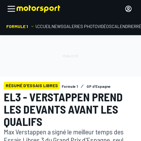
FORMULE 1
ACCUEIL
NEWS
GALERIES PHOTO
VIDÉOS
CALENDRIER
R
RÉSUMÉ D'ESSAIS LIBRES
Formule 1
GP d'Espagne
EL3 - VERSTAPPEN PREND
LES DEVANTS AVANT LES
QUALIFS
Max Verstappen a signé le meilleur temps des
Essais Libres 3 du Grand Prix d'Espagne, seul