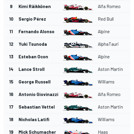
9
Kimi Räikkönen
Alfa Romeo
10
Sergio Pérez
Red Bull
11
Fernando Alonso
Alpine
12
Yuki Tsunoda
AlphaTauri
13
Esteban Ocon
Alpine
14
Lance Stroll
Aston Martin
15
George Russell
Williams
16
Antonio Giovinazzi
Alfa Romeo
17
Sebastian Vettel
Aston Martin
18
Nicholas Latifi
Williams
19
Mick Schumacher
Haas