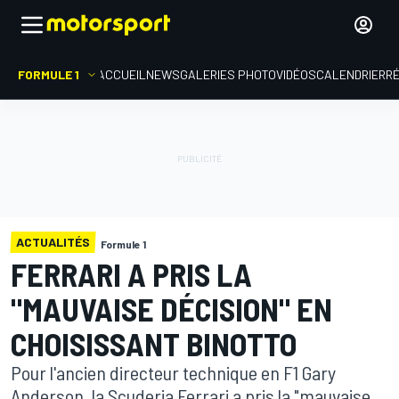
FORMULE 1
ACCUEIL
NEWS
GALERIES PHOTO
VIDÉOS
CALENDRIER
R
ACTUALITÉS
Formule 1
FERRARI A PRIS LA
"MAUVAISE DÉCISION" EN
CHOISISSANT BINOTTO
Pour l'ancien directeur technique en F1 Gary
Anderson, la Scuderia Ferrari a pris la "mauvaise